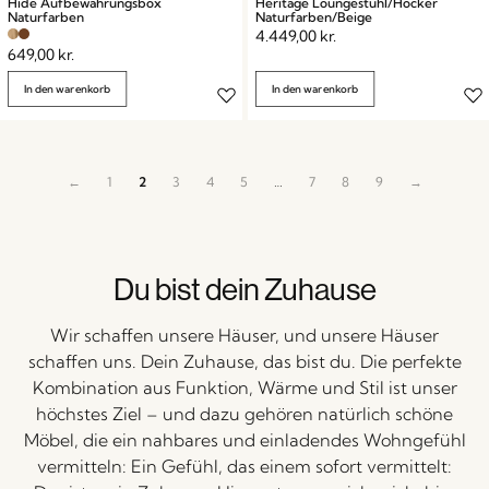
Hide Aufbewahrungsbox
Heritage Loungestuhl/Hocker
Naturfarben
Naturfarben/Beige
4.449,00
kr.
649,00
kr.
In den warenkorb
In den warenkorb
←
1
2
3
4
5
…
7
8
9
→
Du bist dein Zuhause
Wir schaffen unsere Häuser, und unsere Häuser
schaffen uns. Dein Zuhause, das bist du. Die perfekte
Kombination aus Funktion, Wärme und Stil ist unser
höchstes Ziel – und dazu gehören natürlich schöne
Möbel, die ein nahbares und einladendes Wohngefühl
vermitteln: Ein Gefühl, das einem sofort vermittelt: