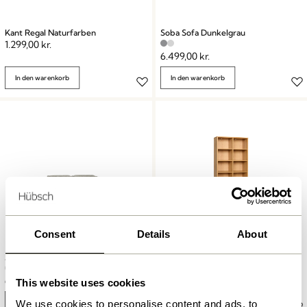
Kant Regal Naturfarben
Soba Sofa Dunkelgrau
1.299,00
kr.
6.499,00
kr.
In den warenkorb
In den warenkorb
Consent
Details
About
Soba Sofa Hellgrau
Disco Regal Large Naturfarben
6.499,00
kr.
6.499,00
kr.
This website uses cookies
In den warenkorb
In den warenkorb
We use cookies to personalise content and ads, to