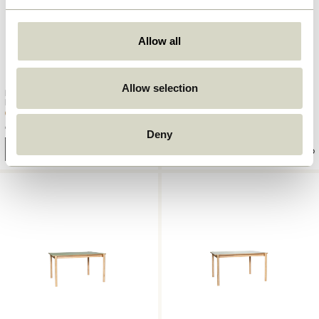
Allow all
Allow selection
Kura Kleiderschrank Small
Oblique Schreibtisch Schwarz
Naturfarben
6.699,00
kr.
6.899,00
kr.
Deny
In den warenkorb
In den warenkorb