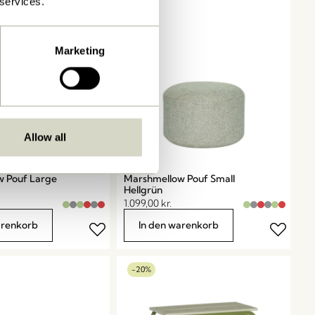
 services.
Marketing
Allow all
w Pouf Large
Marshmellow Pouf Small
Hellgrün
1.099,00
kr.
arenkorb
In den warenkorb
-20%