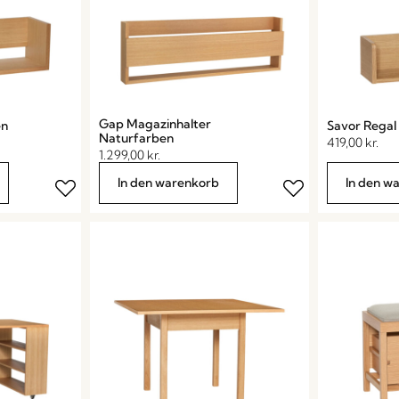
Gap Magazinhalter
en
Savor Regal
Naturfarben
419,00
kr.
1.299,00
kr.
In den warenkorb
In den w