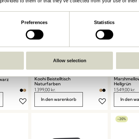
 provided to them or that they’ve collected from your use of their
Preferences
Statistics
Allow selection
Koohi Beistelltisch
Marshmello
hwarz
Naturfarben
Hellgrün
1.399,00
kr.
1.549,00
kr.
In den warenkorb
In den w
-20%