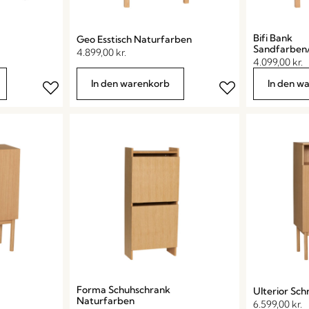
Bifi Bank
Geo Esstisch Naturfarben
Sandfarben
4.899,00
kr.
4.099,00
kr.
In den warenkorb
In den w
Forma Schuhschrank
Ulterior Sc
Naturfarben
6.599,00
kr.