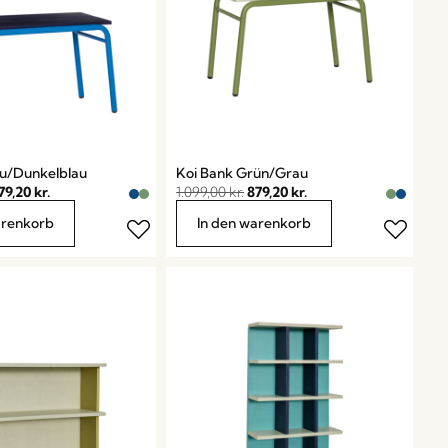
au/Dunkelblau
Koi Bank Grün/Grau
79,20
kr.
1.099,00
kr.
879,20
kr.
arenkorb
In den warenkorb