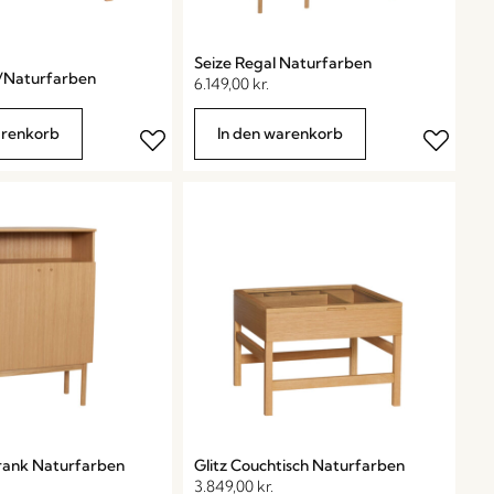
Seize Regal Naturfarben
/Naturfarben
6.149,00
kr.
arenkorb
In den warenkorb
hrank Naturfarben
Glitz Couchtisch Naturfarben
3.849,00
kr.