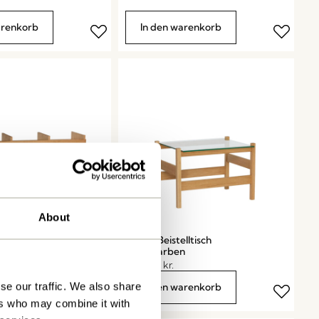
arenkorb
In den warenkorb
About
Schrank
Ledge Beistelltisch
n
Naturfarben
1.399,00
kr.
se our traffic. We also share
arenkorb
In den warenkorb
ers who may combine it with