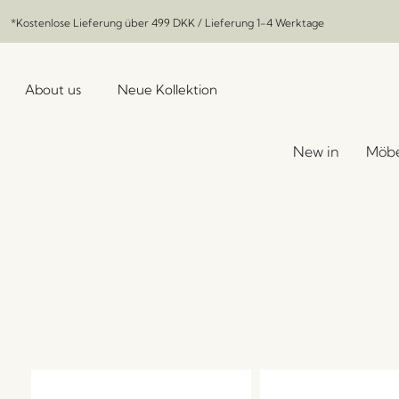
*Kostenlose Lieferung über
499 DKK
/ Lieferung 1-4 Werktage
About us
Neue Kollektion
New in
Möbe