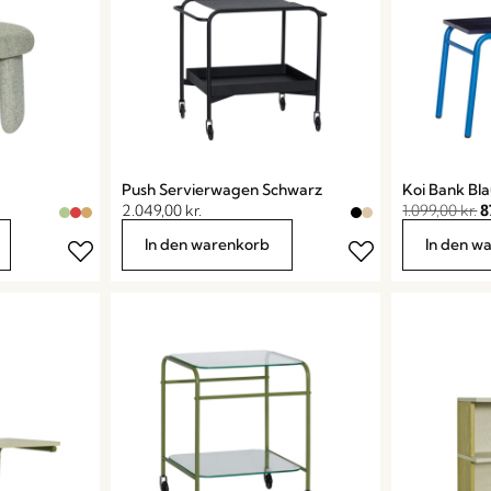
Push Servierwagen Schwarz
Koi Bank Bl
2.049,00
kr.
1.099,00
kr.
8
In den warenkorb
In den w