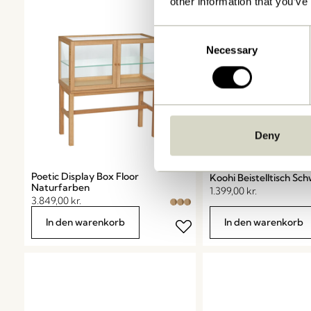
other information that you’ve
Consent
Necessary
Selection
Deny
Poetic Display Box Floor
Koohi Beistelltisch Sc
Naturfarben
1.399,00
kr.
3.849,00
kr.
In den warenkorb
In den warenkorb