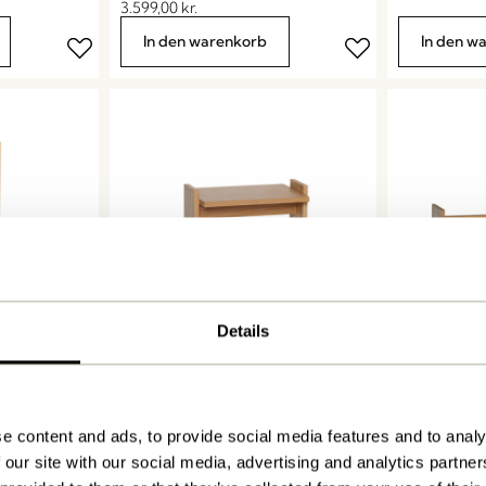
3.599,00
kr.
In den warenkorb
In den w
Details
Momentum 
rben
Futu Beistelltisch Naturfarben
Naturfarbe
1.099,00
kr.
4.849,00
kr.
e content and ads, to provide social media features and to analy
In den warenkorb
In den w
 our site with our social media, advertising and analytics partn