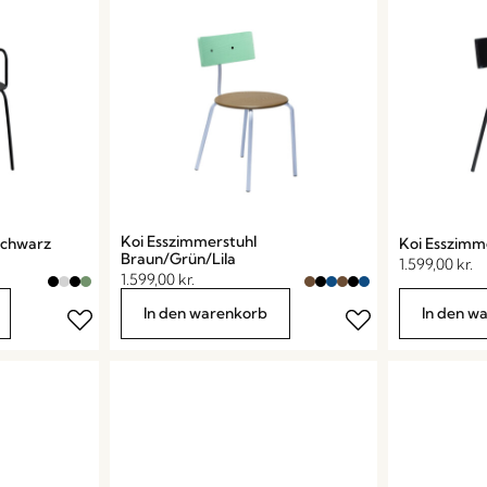
Koi Esszimmerstuhl
Schwarz
Koi Esszimm
Braun/Grün/Lila
1.599,00
kr.
1.599,00
kr.
In den warenkorb
In den w