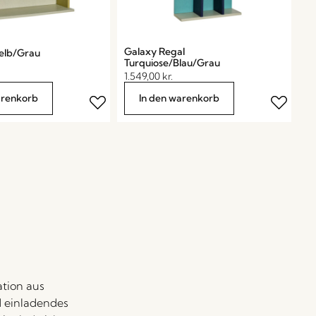
Galaxy Regal
elb/Grau
Turquiose/Blau/Grau
1.549,00
kr.
arenkorb
In den warenkorb
ation aus
d einladendes