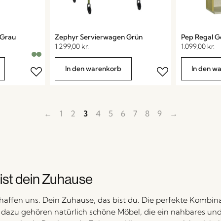
/Grau
Zephyr Servierwagen Grün
Pep Regal G
1.299,00
kr.
1.099,00
kr.
In den warenkorb
In den w
←
1
2
3
4
5
6
7
8
9
→
ist dein Zuhause
haffen uns. Dein Zuhause, das bist du. Die perfekte Kombin
d dazu gehören natürlich schöne Möbel, die ein nahbares un