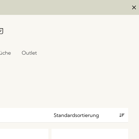
üche
Outlet