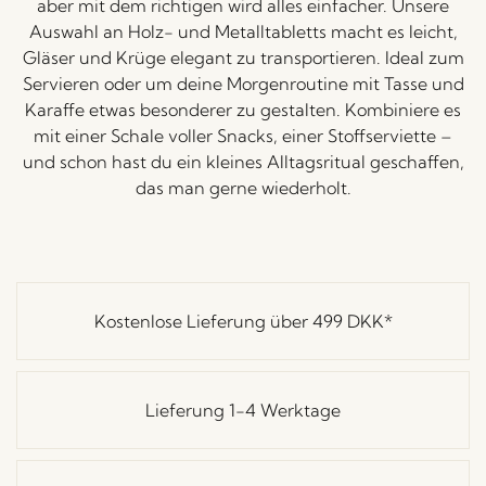
aber
mit
dem
richtigen
wird
alles
einfacher.
Unsere
Auswahl
an
Holz-
und
Metalltabletts
macht
es
leicht,
Gläser
und
Krüge
elegant
zu
transportieren.
Ideal
zum
Servieren
oder
um
deine
Morgenroutine
mit
Tasse
und
Karaffe
etwas
besonderer
zu
gestalten.
Kombiniere
es
mit
einer
Schale
voller
Snacks,
einer
Stoffserviette –
und
schon
hast
du
ein
kleines
Alltagsritual
geschaffen,
das
man
gerne
wiederholt.
Kostenlose Lieferung über
499 DKK
*
Lieferung 1-4 Werktage