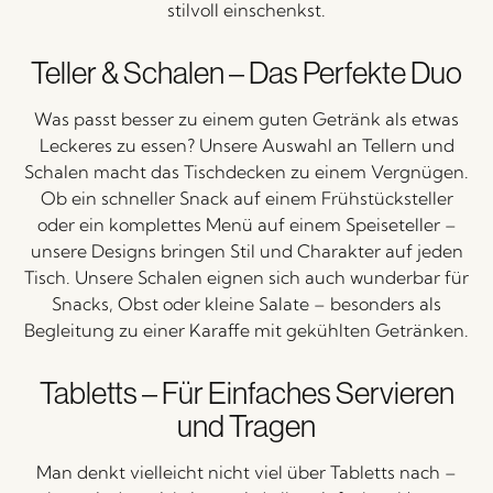
stilvoll
einschenkst.
Teller &
Schalen –
Das
Perfekte
Duo
Was
passt
besser
zu
einem
guten
Getränk
als
etwas
Leckeres
zu
essen?
Unsere
Auswahl
an
Tellern
und
Schalen
macht
das
Tischdecken
zu
einem
Vergnügen.
Ob
ein
schneller
Snack
auf
einem
Frühstücksteller
oder
ein
komplettes
Menü
auf
einem
Speiseteller –
unsere
Designs
bringen
Stil
und
Charakter
auf
jeden
Tisch.
Unsere
Schalen
eignen
sich
auch
wunderbar
für
Snacks,
Obst
oder
kleine
Salate –
besonders
als
Begleitung
zu
einer
Karaffe
mit
gekühlten
Getränken.
Tabletts –
Für
Einfaches
Servieren
und
Tragen
Man
denkt
vielleicht
nicht
viel
über
Tabletts
nach –