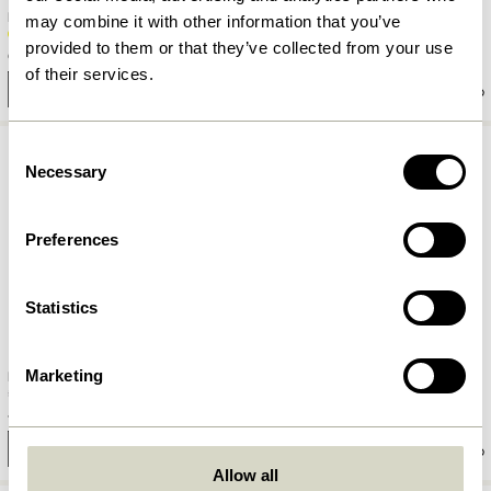
Kiosk Glas Gelb
Kiosk Glas Rosa
may combine it with other information that you’ve
provided to them or that they’ve collected from your use
62,00
kr.
62,00
kr.
of their services.
In den warenkorb
In den warenkorb
Consent
Necessary
Selection
Preferences
Statistics
Marketing
Fuyu Trinkglas Texturiertes
Aster Trinkglas Klar
48,00
kr.
62,00
kr.
In den warenkorb
In den warenkorb
Allow all