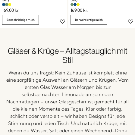
169,00
kr.
169,00
kr.
Benachrichtige mich
Benachrichtige mich
Gläser &
Krüge –
Alltagstauglich
mit
Stil
Wenn
du
uns
fragst:
Kein
Zuhause
ist
komplett
ohne
eine
sorgfältige
Auswahl
an
Gläsern
und
Krügen.
Vom
ersten
Glas
Wasser
am
Morgen
bis
zur
selbstgemachten
Limonade
an
sonnigen
Nachmittagen –
unser
Glasgeschirr
ist
gemacht
für
all
die
kleinen
Momente
des
Tages.
Klar
oder
farbig,
schlicht
oder
verspielt –
wir
haben
Designs
für
jede
Stimmung
und
jeden
Tisch.
Und
natürlich
Krüge,
mit
denen
du
Wasser,
Saft
oder
einen
Wochenend-
Drink