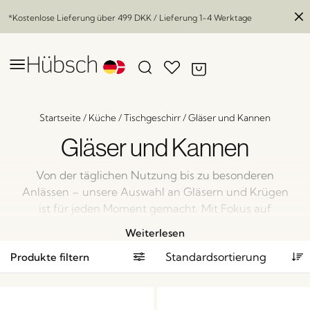
*Kostenlose Lieferung über
499 DKK
/ Lieferung 1-4 Werktage
Startseite
/
Küche
/
Tischgeschirr
/
Gläser und Kannen
Gläser und Kannen
Von der täglichen Nutzung bis zu besonderen
Anlässen – unsere Auswahl an Gläsern und Krügen
ist für jeden Moment gemacht. Mit Fokus auf
Qualität, Design und Funktionalität bringen diese
Weiterlesen
Küchenklassiker sowohl Schönheit als auch praktische
Produkte filtern
Vorteile auf den Tisch. Ob du ein entspanntes
Frühstück deckst oder Gäste zum Abendessen
empfängst – hier findest du die passenden Stücke,
die deinem Stil und deinen Bedürfnissen