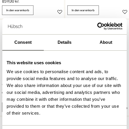
859,00
kr.
In den warenkorb
In den warenkorb
Consent
Details
About
This website uses cookies
We use cookies to personalise content and ads, to
provide social media features and to analyse our traffic.
Grand Tabletts Schwarz (2er
We also share information about your use of our site with
Bow Schalen Grau (2er Set)
Set)
our social media, advertising and analytics partners who
749,00
kr.
1.249,00
kr.
may combine it with other information that you’ve
provided to them or that they’ve collected from your use
In den warenkorb
In den warenkorb
of their services.