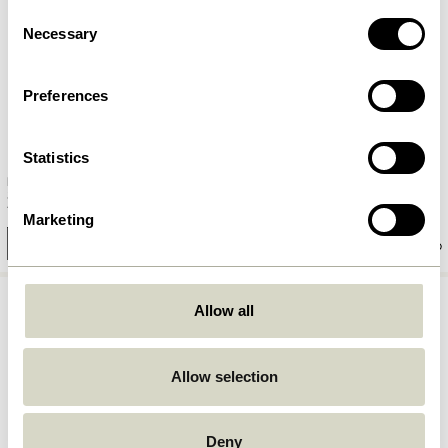
Consent
Necessary
Selection
Preferences
Statistics
Fawn Tabletts Naturfarben (2er
Stone Tablett Terrazzo
Set)
729,00
kr.
749,00
kr.
Marketing
In den warenkorb
In den warenkorb
Allow all
Allow selection
Deny