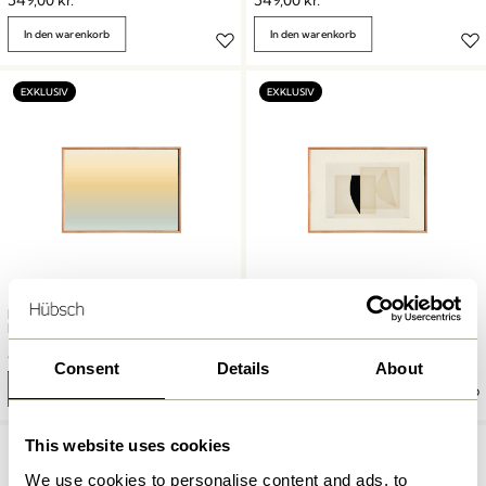
549,00
kr.
549,00
kr.
In den warenkorb
In den warenkorb
Hübsch x Peléton – Morning by
Hübsch x Peléton – Abstract
Mie & Him
Collage 06 by Karolina Székely
899,00
kr.
899,00
kr.
Consent
Details
About
In den warenkorb
In den warenkorb
This website uses cookies
We use cookies to personalise content and ads, to