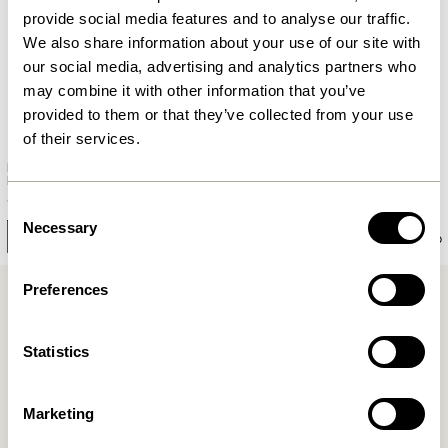
provide social media features and to analyse our traffic.
We also share information about your use of our site with
our social media, advertising and analytics partners who
may combine it with other information that you’ve
provided to them or that they’ve collected from your use
of their services.
Hübsch x Peléton – Moon by
Hübsch x Peléton – Abstract
Mie & Him
Collage 02 by Karolina Székely
1.299,00
kr.
1.299,00
kr.
Consent
Necessary
Selection
In den warenkorb
In den warenkorb
Preferences
Statistics
Marketing
Kostenlose Lieferung über
499 DKK
*