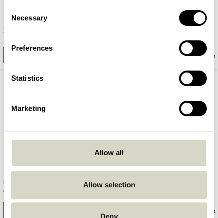
Consent
Necessary
Selection
Canvas Tabletts Square
Stone Tablett Terrazzo
Naturfarben (2er Set)
729,00
kr.
1.049,00
kr.
Preferences
In den warenkorb
In den warenkorb
Statistics
Marketing
Allow all
Frame Tabletts Naturfarben
Elevate Tablett Naturfarben
Allow selection
(2er Set)
699,00
kr.
559,00
kr.
In den warenkorb
In den warenkorb
Deny