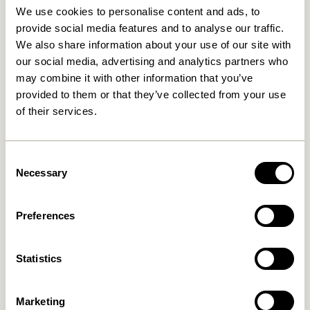
Soil Association durchgeführt, die vom FSC
We use cookies to personalise content and ads, to
akkreditiert sind. Um die FSC-Zertifizierung zu
provide social media features and to analyse our traffic.
erhalten, muss ein Wald auf umweltgerechte, sozial
We also share information about your use of our site with
verantwortungsbewusste und wirtschaftlich
our social media, advertising and analytics partners who
tragfähige Weise bewirtschaftet werden. Dies macht
may combine it with other information that you’ve
das FSC-System einzigartig und stellt sicher, dass ein
provided to them or that they’ve collected from your use
Wald gut verwaltet wird – vom Schutz der Rechte der
of their services.
Ureinwohner*innen bis hin zu den angewandten
Methoden zum Fällen von Bäumen. Wälder, die diese
Consent
strengen Standards erfüllen, erhalten die FSC-
Necessary
Selection
Zertifizierung und das Holz darf das FSC-Label tragen
(FSC®-C157880).
Preferences
Erfahren Sie unter www.fsc.org/
https://fsc.org/en
mehr
über FSC.
Statistics
Marketing