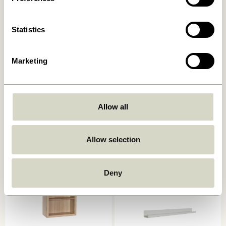
Statistics
Marketing
Arki Porte-revues
AtHand Organisateur
Naturel/ Multicoloré
Naturel
Allow all
2.049,00
kr.
859,00
kr.
Ajouter au panier
Ajouter au panier
Allow selection
-20%
Deny