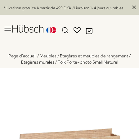
*Livraison gratuite à partir de
499 DKK
/Livraison 1-4 jours ouvrables
Page d'accueil
/
Meubles
/
Etagères et meubles de rangement
/
Etagères murales
/
Folk Porte-photo Small Naturel