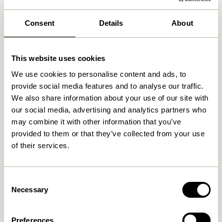
Produits similaires
Consent
Details
About
This website uses cookies
We use cookies to personalise content and ads, to
provide social media features and to analyse our traffic.
We also share information about your use of our site with
our social media, advertising and analytics partners who
may combine it with other information that you’ve
provided to them or that they’ve collected from your use
of their services.
Hide Boîte de rangement
Gap Tablette Naturel
Naturel
829,00
kr.
649,00
kr.
Consent
Necessary
Selection
Ajouter au panier
Ajouter au panier
Preferences