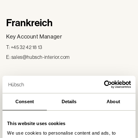
Frankreich
Key Account Manager
T: +45 32 42 18 13
E:
sales@hubsch-interior.com
Belgien
Key Account Manager
Consent
Details
About
T: +45 32 42 18 13
E:
sales@hubsch-interior.com
This website uses cookies
We use cookies to personalise content and ads, to