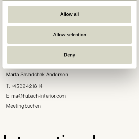
E:
li@hubsch-interior.com
Allow all
Meeting buchen
Allow selection
Rest of Europe
Deny
Key Account Manager
Marta Shvadchak Andersen
T: +45 32 42 18 14
E:
ma@hubsch-interior.com
Meeting buchen