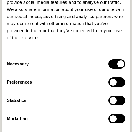
provide social media features and to analyse our traffic.
We also share information about your use of our site with
Luxemburg
our social media, advertising and analytics partners who
may combine it with other information that you’ve
Key Account Manager
provided to them or that they’ve collected from your use
of their services.
Mette Bjerregaard Pedersen
T: +45 32 42 18 13
Consent
E:
mp@hubsch-interior.com
Necessary
Selection
Meeting buchen
Preferences
Niederlande
Statistics
Key Account Manager
Line Kjær Iversen
Marketing
T: +45 32 42 18 16