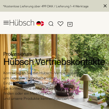
*Kostenlose Lieferung über
499 DKK
/ Lieferung 1-4 Werktage
Professionals
Hübsch Vertriebskontakte
Kontaktieren Sie das Hübsch-Vertriebsteam,
um neue Partnerschaften und
Einzelhandelsmöglichkeiten zu erkunden.
Sie können ganz einfach Kontaktdaten
finden oder ein Meeting buchen, um Hübsch
und unsere Produkte kennenzulernen.