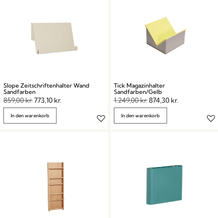
Slope Zeitschriftenhalter Wand
Tick Magazinhalter
Sandfarben
Sandfarben/Gelb
859,00
kr.
773,10
kr.
1.249,00
kr.
874,30
kr.
In den warenkorb
In den warenkorb