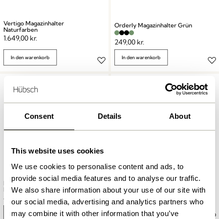
Vertigo Magazinhalter
Orderly Magazinhalter Grün
Naturfarben
1.649,00
kr.
249,00
kr.
In den warenkorb
In den warenkorb
Consent
Details
About
This website uses cookies
We use cookies to personalise content and ads, to
provide social media features and to analyse our traffic.
Double Magazinhalter mit
Market Magazinhalter
We also share information about your use of our site with
Haken Rot
Naturfarben
419,00
kr.
389,00
kr.
our social media, advertising and analytics partners who
may combine it with other information that you’ve
In den warenkorb
In den warenkorb