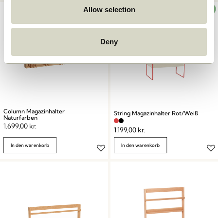
Allow selection
OUTDOOR
Deny
Column Magazinhalter
String Magazinhalter Rot/Weiß
Naturfarben
1.699,00
kr.
1.199,00
kr.
In den warenkorb
In den warenkorb