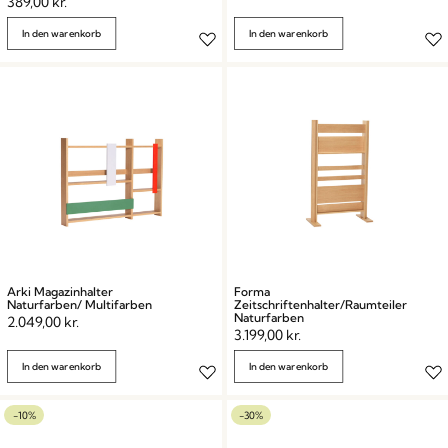
389,00
kr.
In den warenkorb
In den warenkorb
Arki Magazinhalter
Forma
Naturfarben/ Multifarben
Zeitschriftenhalter/Raumteiler
Naturfarben
2.049,00
kr.
3.199,00
kr.
In den warenkorb
In den warenkorb
-10%
-30%