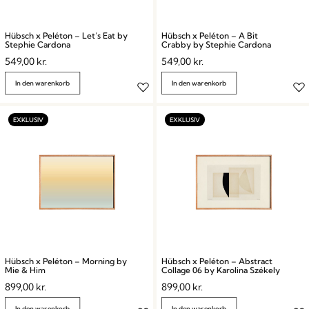
Hübsch x Peléton – Let’s Eat by
Hübsch x Peléton – A Bit
Stephie Cardona
Crabby by Stephie Cardona
549,00
kr.
549,00
kr.
In den warenkorb
In den warenkorb
Hübsch x Peléton – Morning by
Hübsch x Peléton – Abstract
Mie & Him
Collage 06 by Karolina Székely
899,00
kr.
899,00
kr.
In den warenkorb
In den warenkorb