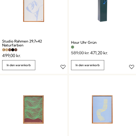
Studio Rahmen 29,7×42
Hour Uhr Grün
Naturfarben
589,00
kr.
471,20
kr.
499,00
kr.
In den warenkorb
In den warenkorb