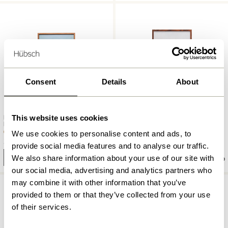
Consent
Details
About
This website uses cookies
Focal Rahmen 29,7×42
Focal Rahmen 29,7×42 Walnuss
Naturfarben
We use cookies to personalise content and ads, to
359,00
kr.
359,00
kr.
provide social media features and to analyse our traffic.
We also share information about your use of our site with
In den warenkorb
In den warenkorb
our social media, advertising and analytics partners who
may combine it with other information that you’ve
provided to them or that they’ve collected from your use
of their services.