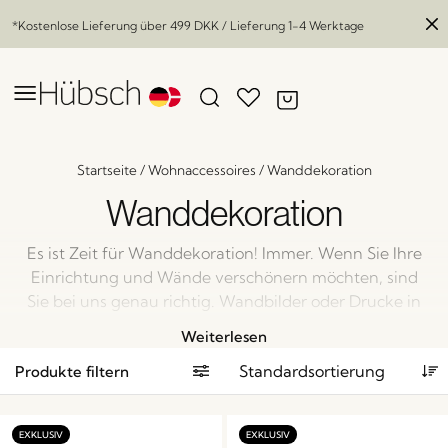
*Kostenlose Lieferung über
499 DKK
/ Lieferung 1-4 Werktage
Startseite
/
Wohnaccessoires
/
Wanddekoration
Wanddekoration
Es ist Zeit für Wanddekoration! Immer. Wenn Sie Ihre
Einrichtung und Wände verschönern möchten, sind
Sie bei uns genau richtig. Wandbilder oder Drucke in
den schönsten Holzrahmen sind eine hervorragende
Weiterlesen
Möglichkeit, Ihren Stil zum Ausdruck zu bringen, und
Produkte filtern
das perfekte i-Tüpfelchen. Stöbern Sie in unserer
umfangreichen Kollektion an Wanddekorationen und
erwecken Sie Ihre Wände zum Leben.