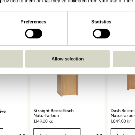
 provided to them or that they’ve collected from your use of their
1.149,00
kr.
mpen
In den w
Preferences
Statistics
Allow selection
Straight Beistelltisch
Dash Beistel
live
Naturfarben
Naturfarbe
1.149,00
kr.
1.849,00
kr.