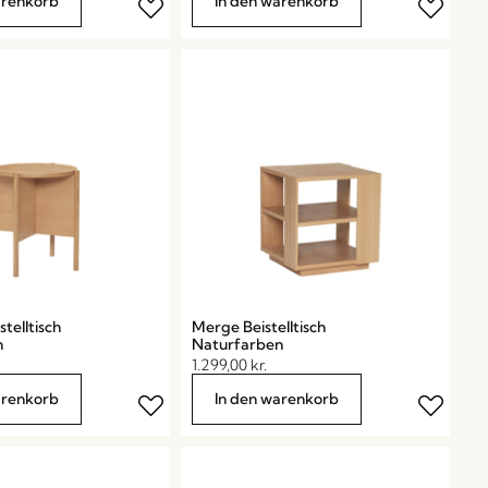
arenkorb
In den warenkorb
stelltisch
Merge Beistelltisch
n
Naturfarben
1.299,00
kr.
arenkorb
In den warenkorb