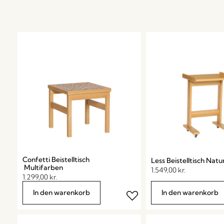
Confetti Beistelltisch
Less Beistelltisch Nat
Multifarben
1.549,00
kr.
1.299,00
kr.
In den warenkorb
In den warenkorb