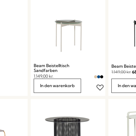
Beam Beistelltisch
Beam Beiste
Sandfarben
1.149,00
kr.
6
1.149,00
kr.
In den warenkorb
In den w