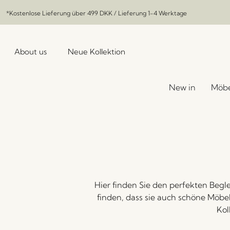
*Kostenlose Lieferung über
499 DKK
/ Lieferung 1-4 Werktage
About us
Neue Kollektion
New in
Möbe
Hier finden Sie den perfekten Begleit
finden, dass sie auch schöne Möbe
Kol