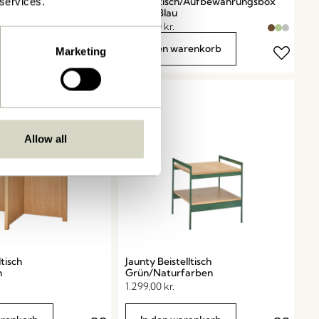
Beistelltisch/Aufbewahrungsbox
 services.
Braun/Blau
1.299,00
kr.
arenkorb
In den warenkorb
Marketing
Allow all
ltisch
Jaunty Beistelltisch
n
Grün/Naturfarben
1.299,00
kr.