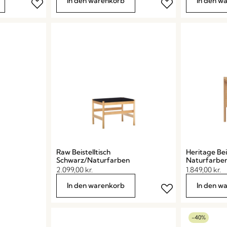
In den warenkorb
In den w
Raw Beistelltisch
Heritage Bei
Schwarz/Naturfarben
Naturfarbe
2.099,00
kr.
1.849,00
kr.
In den warenkorb
In den w
-40%