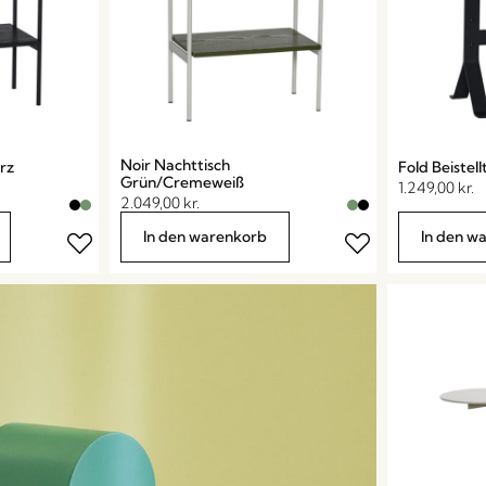
Noir Nachttisch
rz
Fold Beistel
Grün/Cremeweiß
1.249,00
kr.
2.049,00
kr.
In den warenkorb
In den w