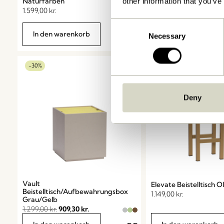
Naturfarben
other information that you’ve
Tischla
1.599,00
kr.
Consent
Jetzt Shoppen
In den warenkorb
Necessary
Selection
-30%
Deny
Vault
Elevate Beistelltisch O
Beistelltisch/Aufbewahrungsbox
1.149,00
kr.
Grau/Gelb
1.299,00
kr.
909,30
kr.