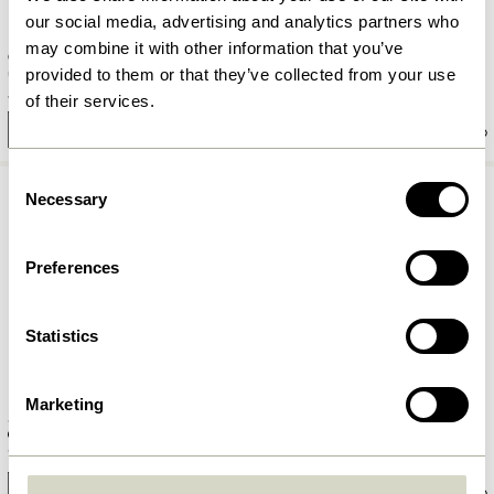
our social media, advertising and analytics partners who
may combine it with other information that you’ve
Care Bilderleiste Small Hellgrau
Shack Magazinhalter Rot
provided to them or that they’ve collected from your use
419,00
kr.
1.049,00
kr.
839,20
kr.
of their services.
In den warenkorb
In den warenkorb
Consent
Necessary
Selection
Preferences
Statistics
Marketing
Shack Magazinhalter Schwarz
Flare Haken Brüniertes messing
1.049,00
kr.
90,00
kr.
In den warenkorb
In den warenkorb