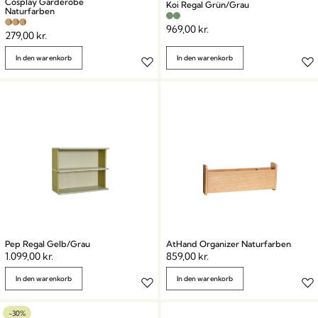
Cosplay Garderobe
Koi Regal Grün/Grau
Naturfarben
969,00
kr.
279,00
kr.
In den warenkorb
In den warenkorb
Pep Regal Gelb/Grau
AtHand Organizer Naturfarben
1.099,00
kr.
859,00
kr.
In den warenkorb
In den warenkorb
-30%