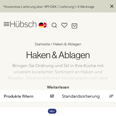
*Kostenlose Lieferung über
499 DKK
/ Lieferung 1-4 Werktage
Startseite
/
Haken & Ablagen
Haken & Ablagen
Bringen Sie Ordnung und Stil in Ihre Küche mit
unserem kuratierten Sortiment an Haken und
Regalen. Diese praktischen Stücke eignen sich ideal
zum Aufhängen von Utensilien, zur Präsentation von
Weiterlesen
Keramik oder zur Aufbewahrung von
Produkte filtern
Alltagsgegenständen und verleihen sowohl Struktur
als auch Charme. Mit einem nordischen Touch
gestaltet, bieten sie eine einfache, aber elegante
NEU
Möglichkeit, Ihren Küchenraum zu optimieren.