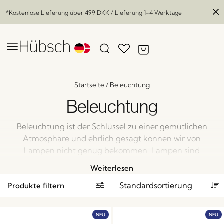
*Kostenlose Lieferung über
499 DKK
/ Lieferung 1-4 Werktage
Startseite
/
Beleuchtung
Beleuchtung
Beleuchtung ist der Schlüssel zu einer gemütlichen
Atmosphäre und ehrlich gesagt können wir von
Lampen nicht genug bekommen. Lampen sind
ausschlaggebend für die perfekte Stimmung in Ihrem
Weiterlesen
Zuhause. Mit unserer großen Auswahl an Lampen
Produkte filtern
liegen Sie genau richtig.
NEU
NEU