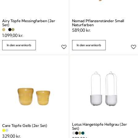
Airy Töpfe Messingfarben (2er
Nomad Pflanzenständer Small
Set)
Naturfarben
589,00
kr.
1.099,00
kr.
In den warenkorb
In den warenkorb
Lotus Hängetöpfe Hellgrau (2er
Care Töpfe Gelb (2er Set)
Set)
329,00
kr.