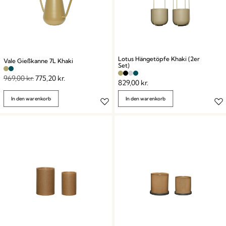
Lotus Hängetöpfe Khaki (2er
Vale Gießkanne 7L Khaki
Set)
969,00
kr.
775,20
kr.
829,00
kr.
In den warenkorb
In den warenkorb