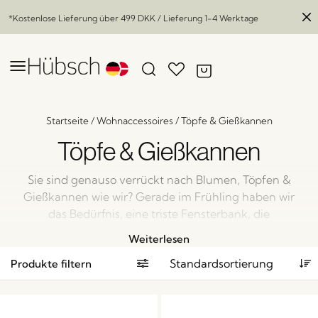
*Kostenlose Lieferung über
499 DKK
/ Lieferung 1-4 Werktage
Startseite
/
Wohnaccessoires
/
Töpfe & Gießkannen
Töpfe & Gießkannen
Sie sind genauso verrückt nach Blumen, Töpfen &
Gießkannen wie wir? Gerade im Frühling haben wir
das Bedürfnis, eine triste Fensterbank, die
Küchenkräuter und den Außenbereich auf
Weiterlesen
Vordermann zu bringen: mit neuen Blumentöpfen
Produkte filtern
oder Pflanzgefäßen. Ehrlich gesagt geht es uns das
ganze Jahr über so. Kommt Ihnen bekannt vor?