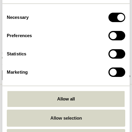
Consent
Necessary
Selection
Preferences
Flora Gießkanne
Flora Gießkanne Dunkelgrün
Statistics
Grün/Bernstein
329,00
kr.
329,00
kr.
Marketing
In den warenkorb
In den warenkorb
Allow all
Allow selection