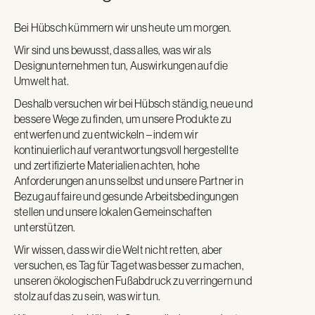
Bei Hübsch kümmern wir uns heute um morgen.
Wir sind uns bewusst, dass alles, was wir als
Designunternehmen tun, Auswirkungen auf die
Umwelt hat.
Deshalb
versuchen
wir
bei
Hübsch
ständig,
neue
und
bessere
Wege
zu
finden,
um
unsere
Produkte
zu
entwerfen
und
zu
entwickeln –
indem
wir
kontinuierlich
auf
verantwortungsvoll
hergestellte
und
zertifizierte
Materialien
achten,
hohe
Anforderungen
an
uns
selbst
und
unsere
Partner
in
Bezug
auf
faire
und
gesunde
Arbeitsbedingungen
stellen
und
unsere
lokalen
Gemeinschaften
unterstützen.
Wir wissen, dass wir die Welt nicht retten, aber
versuchen, es Tag für Tag etwas besser zu machen,
unseren ökologischen Fußabdruck zu verringern und
stolz auf das zu sein, was wir tun.