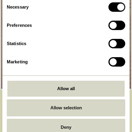
Consent
Necessary
Selection
Preferences
Statistics
Marketing
Allow all
WERDEN SIE TEIL DER
Allow selection
HÜBSCH-COMMUNITY
SEIEN SIE DIE ERSTEN, DIE ÜBER NEUIGKEITEN
Deny