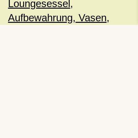
Loungesessel,
Aufbewahrung,
Vasen,
Töpfe,
Esstische
Kostenlose Lieferung über
499 DKK
*
Lieferung 1-4 Werktage
30 Tage Rückgaberecht