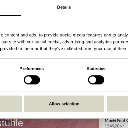
Details
Sen Hocker
1.899,00
kr.
1
In den w
e content and ads, to provide social media features and to analy
 our site with our social media, advertising and analytics partn
 provided to them or that they’ve collected from your use of their
Preferences
Statistics
Allow selection
tühle
Mochi Pouf 
1.549,00
kr.