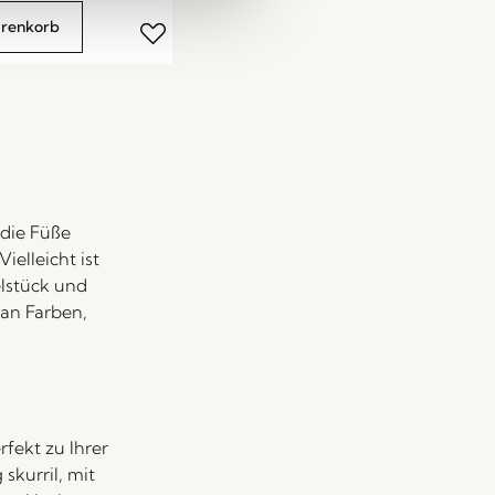
arenkorb
 die Füße
ielleicht ist
elstück und
 an Farben,
fekt zu Ihrer
skurril, mit