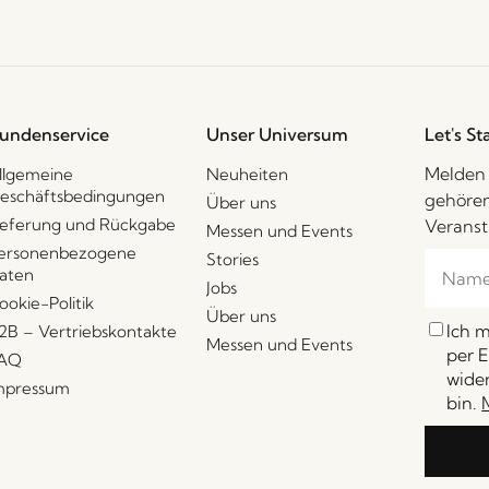
undenservice
Unser Universum
Let's St
Melden 
llgemeine
Neuheiten
eschäftsbedingungen
gehören
Über uns
ieferung und Rückgabe
Veranst
Messen und Events
ersonenbezogene
Stories
aten
Jobs
ookie-Politik
Über uns
Ich 
2B – Vertriebskontakte
Messen und Events
per E
AQ
wider
mpressum
bin.