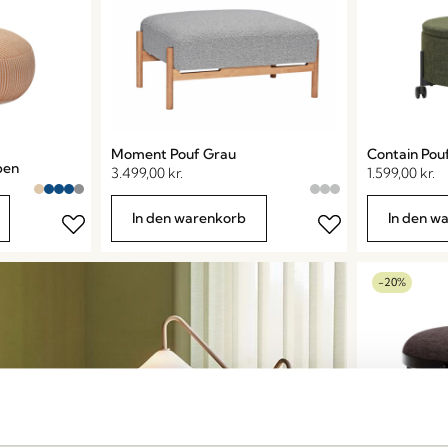
Moment Pouf Grau
Contain Pou
ben
3.499,00
kr.
1.599,00
kr.
In den warenkorb
In den w
-20%