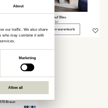
About
 Schwarz
Blues Pouf Blau
.519,20
kr.
1.699,00
kr.
arenkorb
In den warenkorb
se our traffic. We also share
ers who may combine it with
 services.
Marketing
Allow all
Ø70 Braun