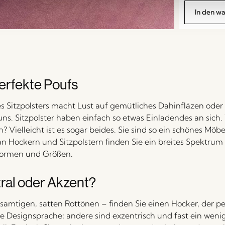
In den w
erfekte Poufs
s Sitzpolsters macht Lust auf gemütliches Dahinfläzen oder
s. Sitzpolster haben einfach so etwas Einladendes an sich. V
n? Vielleicht ist es sogar beides. Sie sind so ein schönes Möb
an Hockern und Sitzpolstern finden Sie ein breites Spektrum
ormen und Größen.
ral oder Akzent?
samtigen, satten Rottönen – finden Sie einen Hocker, der per
he Designsprache; andere sind exzentrisch und fast ein wenig 