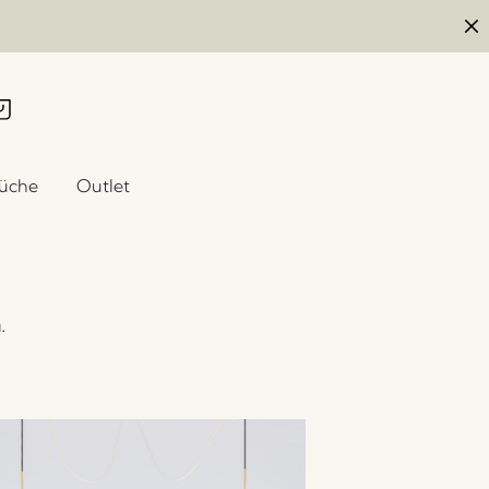
üche
Outlet
.