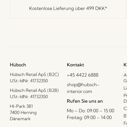
Kostenlose Lieferung über
499 DKK
*
Hübsch
Kontakt
K
Hübsch Retail ApS (B2C)
+45 4422 6888
A
USt-IdNr. 41732350
G
shop@hubsch-
L
Hübsch Retail ApS (B2B)
interior.com
P
USt-IdNr. 41732350
Rufen Sie uns an
D
HI-Park 381
C
Mo – Do: 09:00 – 15:00
7400 Herning
B
Freitag: 09:00 – 14:00
Dänemark
F