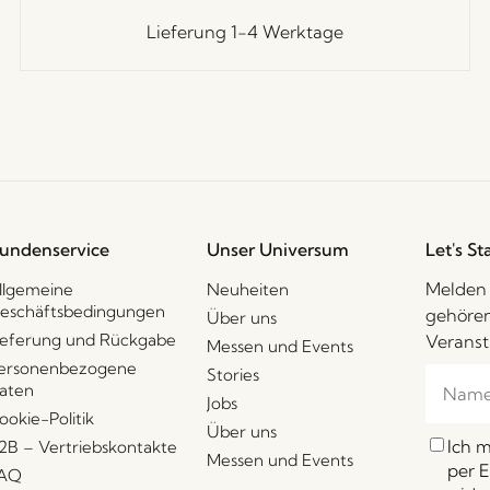
Lieferung 1-4 Werktage
undenservice
Unser Universum
Let's St
Melden 
llgemeine
Neuheiten
eschäftsbedingungen
gehören
Über uns
ieferung und Rückgabe
Veranst
Messen und Events
ersonenbezogene
Stories
aten
Jobs
ookie-Politik
Über uns
Ich 
2B – Vertriebskontakte
Messen und Events
per E
AQ