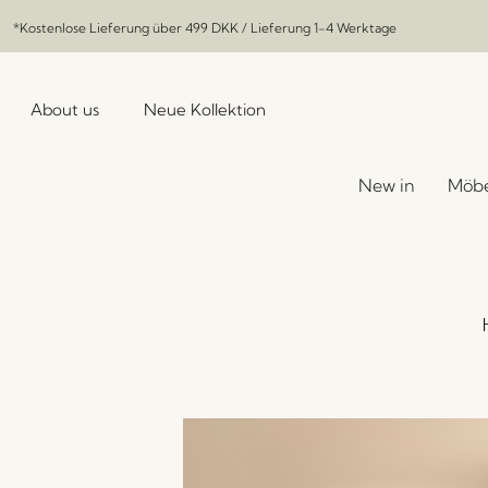
*Kostenlose Lieferung über
499 DKK
/ Lieferung 1-4 Werktage
About us
Neue Kollektion
New in
Möbe