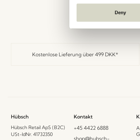
Deny
Kostenlose Lieferung über
499 DKK
*
Hübsch
Kontakt
K
Hübsch Retail ApS (B2C)
+45 4422 6888
A
USt-IdNr. 41732350
G
shop@hubsch-