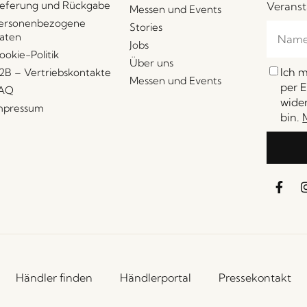
ieferung und Rückgabe
Veranst
Messen und Events
ersonenbezogene
Stories
aten
Jobs
ookie-Politik
Über uns
Ich 
2B – Vertriebskontakte
Messen und Events
per E
AQ
wider
mpressum
bin.
Händler finden
Händlerportal
Pressekontakt