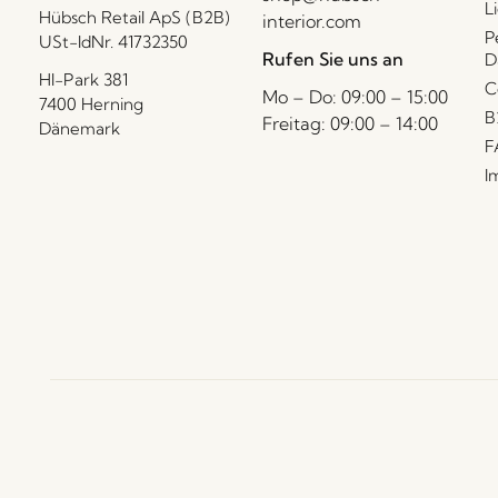
L
Hübsch Retail ApS (B2B)
interior.com
P
USt-IdNr. 41732350
Rufen Sie uns an
D
HI-Park 381
C
Mo – Do: 09:00 – 15:00
7400 Herning
B
Freitag: 09:00 – 14:00
Dänemark
F
I