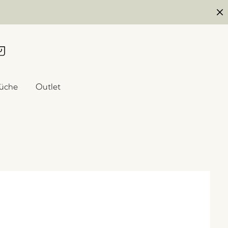
üche
Outlet