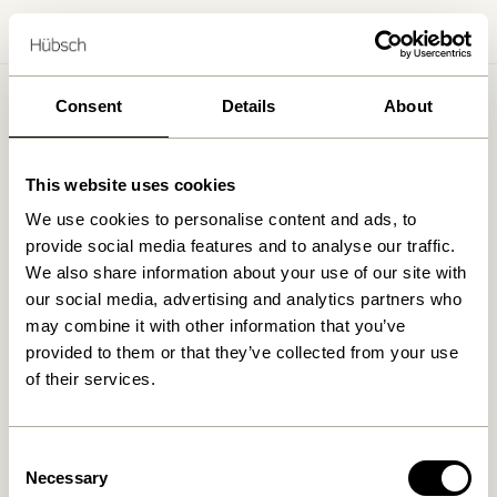
Accueil
/
B2B-Termes et conditions
/ B2B-FAQ
Consent
Details
About
FAQ
This website uses cookies
We use cookies to personalise content and ads, to
provide social media features and to analyse our traffic.
Conditions générales de vente
We also share information about your use of our site with
our social media, advertising and analytics partners who
Retours et Remboursements
may combine it with other information that you’ve
provided to them or that they’ve collected from your use
Politique de confidentialité
Politique de cookie
of their services.
FAQ
Impressum
Consent
Necessary
Selection