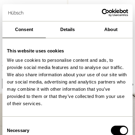
Consent
Details
About
This website uses cookies
Lotus Pots à suspendre Bleu
We use cookies to personalise content and ads, to
Stage Pendule Gris
pétrole (set de 2)
provide social media features and to analyse our traffic.
1.149,00
kr.
829,00
kr.
We also share information about your use of our site with
our social media, advertising and analytics partners who
Ajouter au panier
Ajouter au panier
may combine it with other information that you’ve
provided to them or that they’ve collected from your use
of their services.
Consent
Necessary
Selection