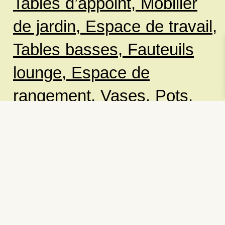
Tables d’appoint,
Mobilier
de jardin,
Espace de travail,
Tables basses,
Fauteuils
lounge,
Espace de
rangement,
Vases
,
Pots,
Tables à manger
Livraison gratuite à partir de
499 DKK
*