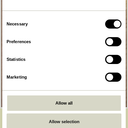
Consent
Necessary
Selection
Preferences
Statistics
Marketing
Allow all
Allow selection
DEVENEZ MEMBRE DE