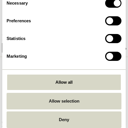
Necessary
Selection
Preferences
Seize Table basse Naturel
Poke Bureau Noir
Statistics
3.299,00
kr.
2.099,00
kr.
Ajouter au panier
Ajouter au panier
Marketing
Allow all
Allow selection
Deny
Utility Bureau Naturel
Geo Table à manger Naturel
7.349,00
kr.
4.899,00
kr.