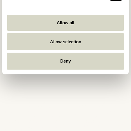
Allow all
Allow selection
Deny
STANDARD 100 BY OEKO-TEX®
Hübsch a l’ambition de n’utiliser que des textiles
durables et sûrs d’un point de vue humain-
écologique.
C’est pourquoi, dès 2020, nous avons commencé à
introduire la certification STANDARD 100 BY OEKO-
TEX® dans bon nombre de nos produits textiles. À
l’avenir, notre ambition est de transformer
progressivement l’ensemble de nos textiles pour qu’ils
soient conçus avec la certification STANDARD 100 BY
OEKO-TEX®.