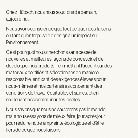
Chez Hübsch, nous nous soucions de demain,
aujourd’hui.
Nous avons conscience que tout ce que nous faisons
en tant qu’entreprise de design a un impact sur
l’environnement.
C’est
pourquoi
nous
cherchons
sans
cesse
de
nouvelles
et
meilleures
façons
de
concevoir
et
de
développer
nos
produits –
en
mettant
l’accent
sur
des
matériaux
certifiés
et
sélectionnés
de
manière
responsable,
en
fixant
des
exigences
élevées
pour
nous-
mêmes
et
nos
partenaires
concernant
des
conditions
de
travail
équitables
et
saines,
et
en
soutenant
nos
communautés
locales.
Nous savons que nous ne sauverons pas le monde,
mais nous essayons de mieux faire, jour après jour,
pour réduire notre empreinte écologique et d’être
fiers de ce que nous faisons.