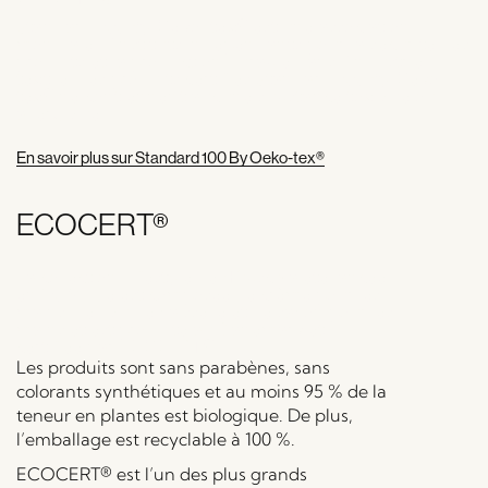
Standard 100 By Oeko-tex® est une association
mondiale d’instituts indépendants pour la sécurité des
produits et la production durable dans l’industrie
textile. Les produits certifiés Standard 100 By Oeko-
tex® ne contiennent aucune substance toxique ou
allergique.
En savoir plus sur Standard 100 By Oeko-tex®
ECOCERT®
La collection Lifestyle de Hübsch a été lancée
en 2019. Elle est composée de crème pour les
mains, de liquide vaisselle et de savon pour les
mains et est produite au Danemark et
certifiée par ECOCERT®.
Les produits sont sans parabènes, sans
colorants synthétiques et au moins 95 % de la
teneur en plantes est biologique. De plus,
l’emballage est recyclable à 100 %.
ECOCERT® est l’un des plus grands