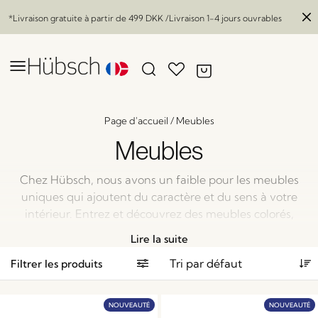
*Livraison gratuite à partir de
499 DKK
/Livraison 1-4 jours ouvrables
Page d'accueil
/
Meubles
Meubles
Chez Hübsch, nous avons un faible pour les meubles
uniques qui ajoutent du caractère et du sens à votre
intérieur. Entrez et découvrez des meubles colorés,
des meubles avec des détails singuliers, des meubles
Lire la suite
qui offrent un savoir-faire artisanal unique. Entrez,
Filtrer les produits
installez-vous et observez la beauté de ces pièces de
mobilier.
NOUVEAUTÉ
NOUVEAUTÉ