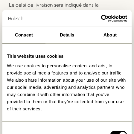
Le délai de livraison sera indiqué dans la
confirmation de commande. Le délai de livraison
indiqué dans la confirmation de commande est
approximatif. La livraison en lots peut avoir lieu et
sera facturée sur la base du lot concerné. Les
Consent
Details
About
commandes en souffrance seront livrées comme
convenu avec le client.
This website uses cookies
Pour toute commande, le port sera ajouté à la
facture au tarif en vigueur à l’époque. La liste de
We use cookies to personalise content and ads, to
prix pour le transport peut être obtenue auprès de
provide social media features and to analyse our traffic.
Hübsch.
We also share information about your use of our site with
our social media, advertising and analytics partners who
Les commandes en souffrance inférieures à 1 000,00
may combine it with other information that you’ve
DKK / 1 000,00 NOK / 1 000,00 SEK / 150,00 EUR ne
provided to them or that they’ve collected from your use
seront pas envoyées sans un accord préalable, et
of their services.
seront annulées sur le compte Hübsch du client en
cas de non-retour du client.
Si le client refuse la livraison ou n’est pas en mesure
Consent