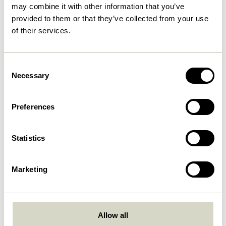
may combine it with other information that you’ve
provided to them or that they’ve collected from your use
Quels jours êtes-vous ouverts?
of their services.
Numéro de téléphone
Consent
Necessary
Selection
Preferences
Liste de prix imprimée
Statistics
Oui, je souhaite un catalogue de prix en version
papier (avec codes prix)
Marketing
Newsletters (Nouvelles, mises à jour, lancements)
J'accepte de recevoir les newsletters de Hübsch
Allow all
professionnel