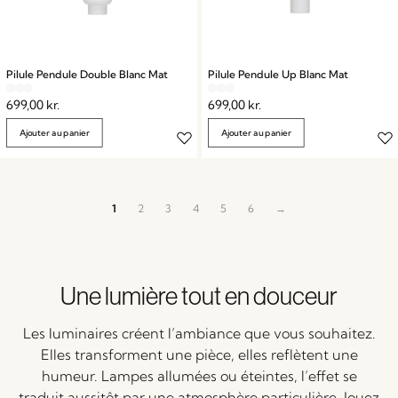
Pilule Pendule Double Blanc Mat
Pilule Pendule Up Blanc Mat
699,00
kr.
699,00
kr.
Ajouter au panier
Ajouter au panier
1
2
3
4
5
6
→
Une lumière tout en douceur
Les luminaires créent l’ambiance que vous souhaitez.
Elles transforment une pièce, elles reflètent une
humeur. Lampes allumées ou éteintes, l’effet se
traduit aussitôt par une atmosphère particulière. Jouez