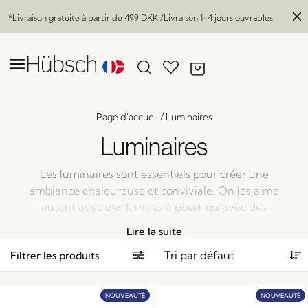
*Livraison gratuite à partir de
499 DKK
/Livraison 1-4 jours ouvrables
Page d'accueil
/
Luminaires
Luminaires
Les luminaires sont essentiels pour créer une
ambiance chaleureuse et conviviale. On les aime
autant avec des lampes à poser qu’avec des
suspensions ou des appliques murales … tout est
Lire la suite
prétexte à créer une jolie lumière. Alors, vous allez
Filtrer les produits
forcément être séduit par notre nouvelle collection. Et
vous allez adorer créer cette atmosphère parfaite
chez vous !
NOUVEAUTÉ
NOUVEAUTÉ