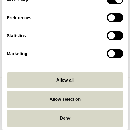
Selection
Preferences
Statistics
Talk Lampe murale Gris clair
Talk Lampe murale Bleu
Marketing
749,00
kr.
749,00
kr.
Ajouter au panier
Ajouter au panier
Allow all
Allow selection
Deny