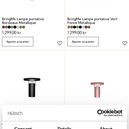
BringMe Lampe portative
BringMe Lampe portative Vert
Bordeaux Métallique
Foncé Métallique
1.299,00
kr.
1.299,00
kr.
Ajouter au panier
Ajouter au panier
BringMe Lampe portative Noir
BringMe Lampe portative Mini
Mat
Rose Métallique
Consent
Details
About