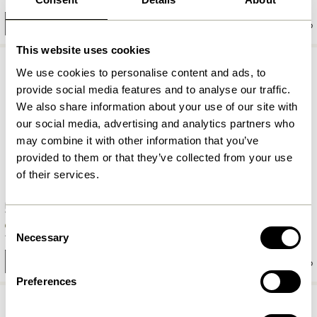
1.299,00
kr.
749,00
kr.
Ajouter au panier
Ajouter au panier
This website uses cookies
We use cookies to personalise content and ads, to
provide social media features and to analyse our traffic.
We also share information about your use of our site with
our social media, advertising and analytics partners who
may combine it with other information that you’ve
provided to them or that they’ve collected from your use
of their services.
BringMe Lampe portative Mini
BringMe Lampe portative Mini
Vert Foncé Métallique
Noir Mat
Consent
Necessary
749,00
kr.
749,00
kr.
Selection
Ajouter au panier
Ajouter au panier
Preferences