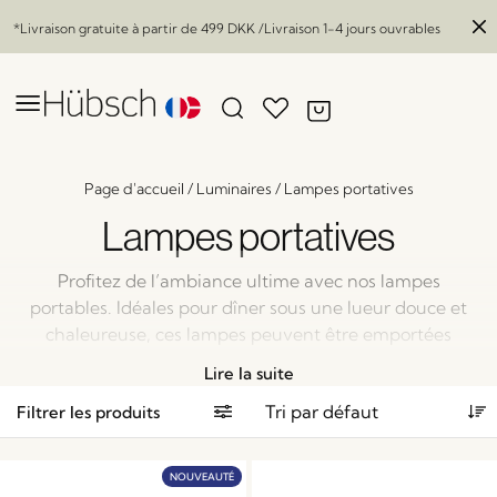
*Livraison gratuite à partir de
499 DKK
/Livraison 1-4 jours ouvrables
Page d'accueil
/
Luminaires
/
Lampes portatives
Lampes portatives
Profitez de l’ambiance ultime avec nos lampes
portables. Idéales pour dîner sous une lueur douce et
chaleureuse, ces lampes peuvent être emportées
partout. Que ce soit en intérieur ou en extérieur,
Lire la suite
apportez la chaleur et le confort dont vous avez
Filtrer les produits
besoin, où que vous alliez.
NOUVEAUTÉ