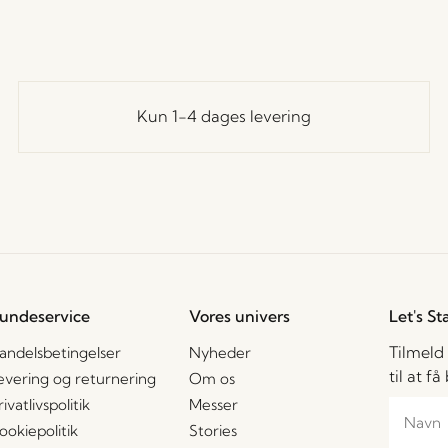
Kun 1-4 dages levering
undeservice
Vores univers
Let's St
Tilmeld
andelsbetingelser
Nyheder
til at f
evering og returnering
Om os
rivatlivspolitik
Messer
ookiepolitik
Stories