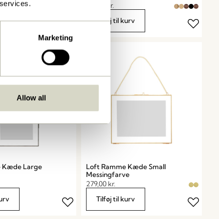
 services.
619,00
kr.
kurv
Tilføj til kurv
Marketing
Allow all
 Kæde Large
Loft Ramme Kæde Small
Messingfarve
279,00
kr.
kurv
Tilføj til kurv