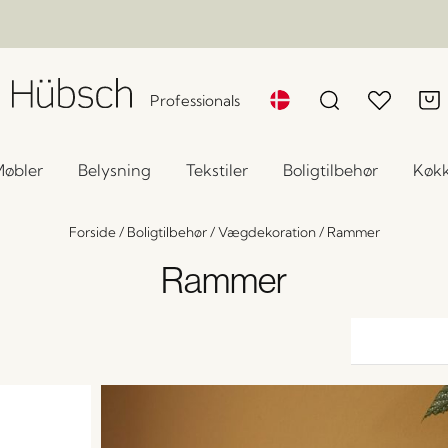
Professionals
øbler
Belysning
Tekstiler
Boligtilbehør
Køk
Forside
/
Boligtilbehør
/
Vægdekoration
/
Rammer
Rammer