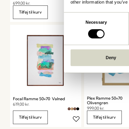
other information that you’ve
699,00
kr.
779,00
kr.
Tilføj til kurv
Tilføj til kurv
Consent
Necessary
Selection
Deny
Plex Ramme 50×70
Focal Ramme 50×70 Valnød
Olivengrøn
619,00
kr.
999,00
kr.
Tilføj til kurv
Tilføj til kurv