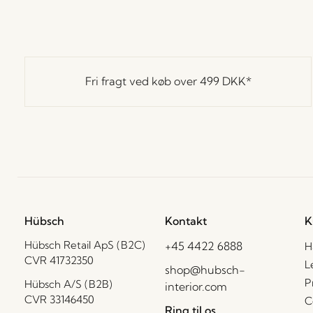
Fri fragt ved køb over
499 DKK
*
Hübsch
Kontakt
K
Hübsch Retail ApS (B2C)
+45 4422 6888
H
CVR 41732350
L
shop@hubsch-
P
Hübsch A/S (B2B)
interior.com
CVR 33146450
C
Ring til os