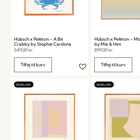
Hübsch x Peléton – A Bit
Hübsch x Peléton – Mo
Crabby by Stephie Cardona
by Mie & Him
549,00
kr.
899,00
kr.
Tilføj til kurv
Tilføj til kurv