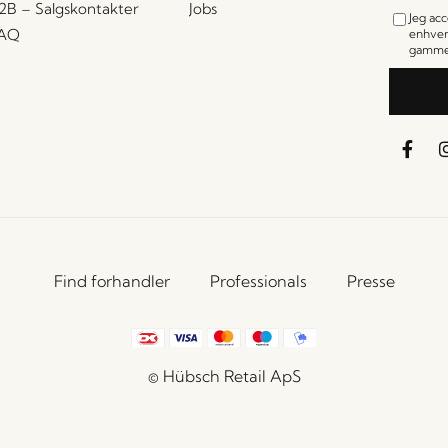
2B – Salgskontakter
Jobs
Jeg ac
AQ
enhver
gamme
Find forhandler
Professionals
Presse
© Hübsch Retail ApS