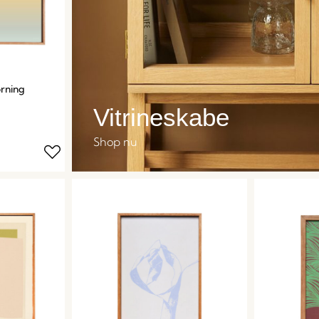
rning
Vitrineskabe
Shop nu