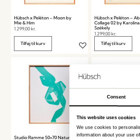
Hübsch x Peléton – Moon by
Hübsch x Peléton – Ab
Mie & Him
Collage 02 by Karolina
Székely
1.299,00
kr.
1.299,00
kr.
Tilføj til kurv
Tilføj til kurv
Consent
This website uses cookies
We use cookies to personalis
information about your use of
Studio Ramme 50×70 Natur
Studio Ramme 70×100