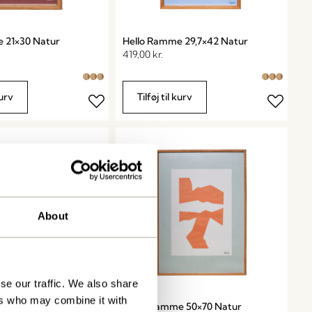
 21×30 Natur
Hello Ramme 29,7×42 Natur
419,00
kr.
kurv
Tilføj til kurv
About
se our traffic. We also share
ers who may combine it with
e 29,7×42 Valnød
Focal Ramme 50×70 Natur