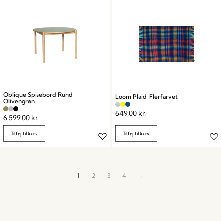
Oblique Spisebord Rund
Loom Plaid Flerfarvet
Olivengrøn
649,00
kr.
6.599,00
kr.
Tilføj til kurv
Tilføj til kurv
1
2
3
4
→