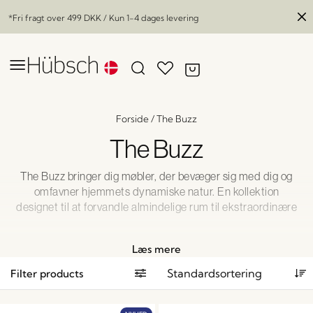
*Fri fragt over
499 DKK
/ Kun 1-4 dages levering
Forside
/
The Buzz
The Buzz
The Buzz bringer dig møbler, der bevæger sig med dig og
omfavner hjemmets dynamiske natur. En kollektion
designet til at forvandle almindelige rum til ekstraordinære
øjeblikke – moderne og sjov belysning, inspirerende og
funktionelle trærmøbler og meget mere. Omfavn
Læs mere
fleksibiliteten og skab et levende rum, der udvikler sig med
dig.
Filter products