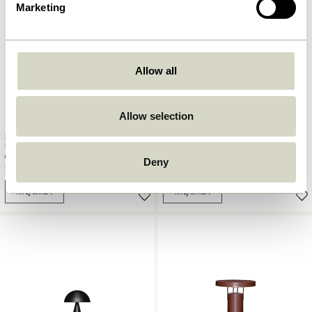
Marketing
Allow all
Allow selection
Mush Transportabel Lampe
Mush Transportabel Lampe
Mørkegrøn
Bruneret Messing
Deny
749,00
kr.
749,00
kr.
Tilføj til kurv
Tilføj til kurv