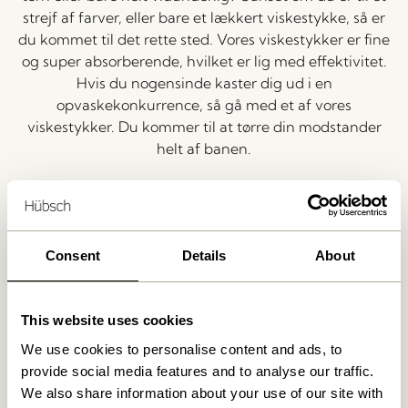
strejf af farver, eller bare et lækkert viskestykke, så er
du kommet til det rette sted. Vores viskestykker er fine
og super absorberende, hvilket er lig med effektivitet.
Hvis du nogensinde kaster dig ud i en
opvaskekonkurrence, så gå med et af vores
viskestykker. Du kommer til at tørre din modstander
helt af banen.
De kønneste karklude
Hvad kan man egentlig sige om en karklud? Den er
Consent
Details
About
praktisk. Den er absolut nødvendig. Men måske ikke
særlig køn. I hvert fald ikke før nu. Vores strikkede
karklude er effektive, ser godt ud og er ret kønne, hvis
This website uses cookies
du spørger os. Vores karklude er ikke kun til pynt, de
er superabsorberende, og fordi de er lavet af bomuld,
We use cookies to personalise content and ads, to
så kan de vaskes, så du kan bruge dem igen og igen.
provide social media features and to analyse our traffic.
Se det er en ansvarlig og holdbar karkludsløsning.
We also share information about your use of our site with