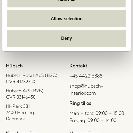
Kun 1-4 dages levering
Allow selection
Deny
30 dages returret
Hübsch
Kontakt
Hübsch Retail ApS (B2C)
+45 4422 6888
CVR 41732350
shop@hubsch-
Hübsch A/S (B2B)
interior.com
CVR 33146450
Ring til os
HI-Park 381
7400 Herning
Man – tors: 09:00 – 15:00
Danmark
Fredag: 09:00 – 14:00