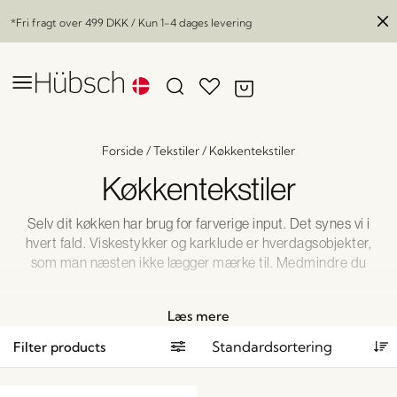
*Fri fragt over
499 DKK
/ Kun 1-4 dages levering
Forside
/
Tekstiler
/
Køkkentekstiler
Køkkentekstiler
Selv dit køkken har brug for farverige input. Det synes vi i
hvert fald. Viskestykker og karklude er hverdagsobjekter,
som man næsten ikke lægger mærke til. Medmindre du
har valgt at gå all in på din indretning. Og så er vores
smukke køkkentekstiler lige det, som du har ledt efter.
Læs mere
Filter products