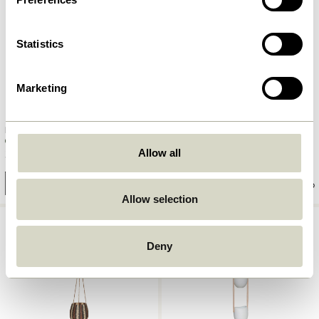
Statistics
Marketing
Flora Vandkande
Flora Vandkande Mørkegrøn
Grøn/Ravfarve
Allow all
329,00
kr.
329,00
kr.
Tilføj til kurv
Tilføj til kurv
Allow selection
Deny