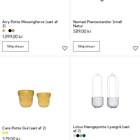
Airy Potte Messingfarve (sæt af
Nomad Plantestander Small
2)
Natur
589,00
kr.
1.099,00
kr.
Tilføj til kurv
Tilføj til kurv
Lotus Hængepotte Lysegrå (sæt
Care Potte Gul (sæt af 2)
af 2)
329,00
kr.