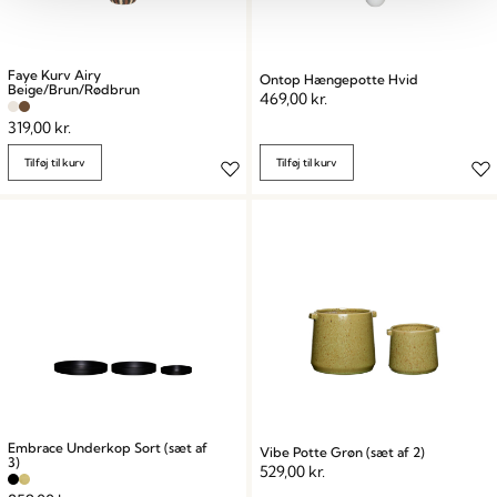
Faye Kurv Airy
Ontop Hængepotte Hvid
Beige/Brun/Rødbrun
469,00
kr.
319,00
kr.
Tilføj til kurv
Tilføj til kurv
Embrace Underkop Sort (sæt af
Vibe Potte Grøn (sæt af 2)
3)
529,00
kr.