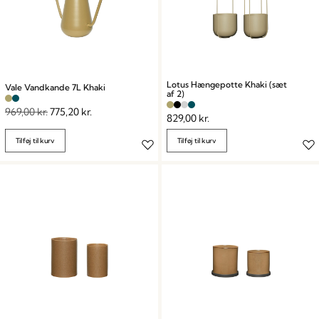
Lotus Hængepotte Khaki (sæt
Vale Vandkande 7L Khaki
af 2)
969,00
kr.
775,20
kr.
829,00
kr.
Tilføj til kurv
Tilføj til kurv