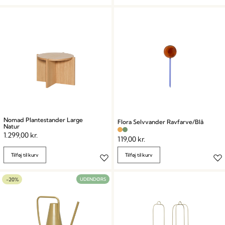
Nomad Plantestander Large
Flora Selvvander Ravfarve/Blå
Natur
1.299,00
kr.
119,00
kr.
Tilføj til kurv
Tilføj til kurv
-20%
UDENDØRS