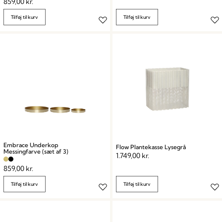
859,00
kr.
Tilføj til kurv
Tilføj til kurv
Embrace Underkop
Flow Plantekasse Lysegrå
Messingfarve (sæt af 3)
1.749,00
kr.
859,00
kr.
Tilføj til kurv
Tilføj til kurv