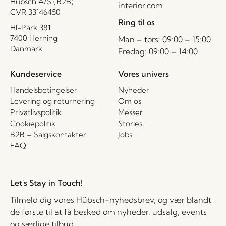
Hübsch A/S (B2B)
interior.com
CVR 33146450
Ring til os
HI-Park 381
7400 Herning
Man – tors: 09:00 – 15:00
Danmark
Fredag: 09:00 – 14:00
Kundeservice
Vores univers
Handelsbetingelser
Nyheder
Levering og returnering
Om os
Privatlivspolitik
Messer
Cookiepolitik
Stories
B2B – Salgskontakter
Jobs
FAQ
Let's Stay in Touch!
Tilmeld dig vores Hübsch-nyhedsbrev, og vær blandt
de første til at få besked om nyheder, udsalg, events
og særlige tilbud.