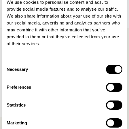
Large Burgundy/Rød
8)
We use cookies to personalise content and ads, to
329,00
kr.
provide social media features and to analyse our traffic.
389,00
kr.
We also share information about your use of our site with
Tilføj til kurv
Tilføj til kurv
our social media, advertising and analytics partners who
may combine it with other information that you’ve
provided to them or that they’ve collected from your use
of their services.
Consent
Necessary
Selection
Preferences
First Glas Klar
28,00
kr.
Statistics
Tilføj til kurv
Marketing