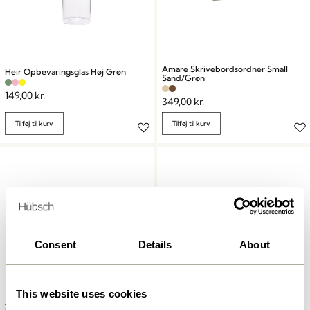
Amare Skrivebordsordner Small
Heir Opbevaringsglas Høj Grøn
Sand/Grøn
149,00
kr.
349,00
kr.
Tilføj til kurv
Tilføj til kurv
Consent
Details
About
This website uses cookies
Amare Opbevaring med låg
Beak Clips Messingfarve (sæt af