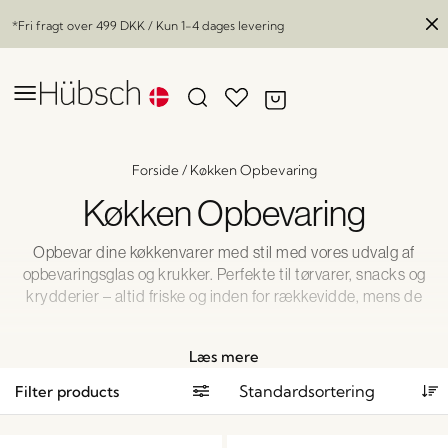
*Fri fragt over
499 DKK
/ Kun 1-4 dages levering
Forside
/
Køkken Opbevaring
Køkken Opbevaring
Opbevar dine køkkenvarer med stil med vores udvalg af
opbevaringsglas og krukker. Perfekte til tørvarer, snacks og
krydderier – altid friske og inden for rækkevidde, mens de
pynter på hylder og borde.
Læs mere
Filter products