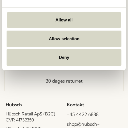
Allow all
Fri fragt ved køb over
499 DKK
*
Allow selection
Kun 1-4 dages levering
Deny
30 dages returret
Hübsch
Kontakt
Hübsch Retail ApS (B2C)
+45 4422 6888
CVR 41732350
shop@hubsch-