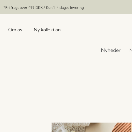
*Fri fragt over
499 DKK
/ Kun 1-4 dages levering
Om os
Ny kollektion
Nyheder
M