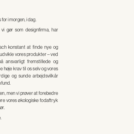
for i morgen, i dag.
 vi gør som designfirma, har
sch
konstant
at
finde
nye
og
udvikle
vores
produkter –
ved
på
ansvarligt
fremstillede
og
lle
høje
krav
til
os
selv
og
vores
ærdige
og
sunde
arbejdsvilkår
fund.
den, men vi prøver at forebedre
ere vores økologiske fodaftryk
ør.
.