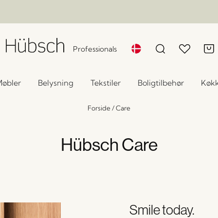
Professionals
øbler
Belysning
Tekstiler
Boligtilbehør
Køk
Forside
/
Care
Hübsch Care
Smile today.