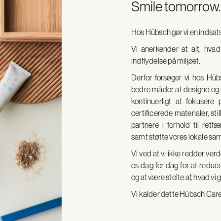
Smile tomorrow.
Hos Hübsch gør vi en indsats 
Vi anerkender at alt, hvad
indflydelse på miljøet.
Derfor
forsøger
vi
hos
Hüb
bedre
måder
at
designe
og
kontinuerligt
at
fokusere
certificerede
materialer,
sti
partnere
i
forhold
til
retf
samt
støtte
vores
lokale
sam
Vi ved at vi ikke redder ver
os dag for dag for at reduc
og at være stolte af, hvad vi g
Vi kalder dette Hübsch Care