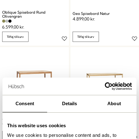
Oblique Spisebord Rund
Geo Spisebord Natur
Olivengrøn
4.899,00
kr.
6.599,00
kr.
Tilføj til kurv
Tilføj til kurv
Consent
Details
About
Ground Spisebord Firkantet
Acorn Spisebord Natur
Natur
6.249,00
kr.
This website uses cookies
7.249,00
kr.
We use cookies to personalise content and ads, to
Tilføj til kurv
Tilføj til kurv