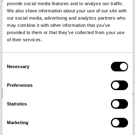
provide social media features and to analyse our traffic.
We also share information about your use of our site with
our social media, advertising and analytics partners who
may combine it with other information that you’ve
provided to them or that they’ve collected from your use
of their services.
Consent
Necessary
Selection
Dapper Spisebord Firkantet
Herringbone Spisebord Small
Sort
Natur
7.499,00
kr.
5.499,00
kr.
Preferences
Tilføj til kurv
Tilføj til kurv
Statistics
-40%
Marketing