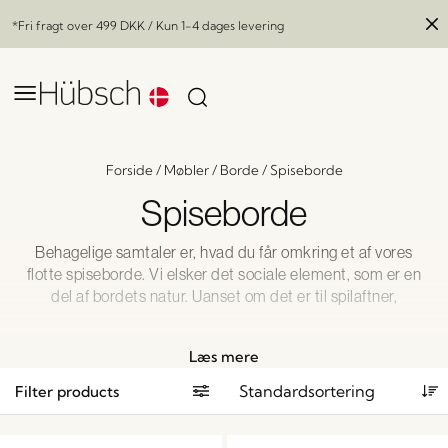
*Fri fragt over
499 DKK
/ Kun 1-4 dages levering
Forside
/
Møbler
/
Borde
/
Spiseborde
Spiseborde
Behagelige samtaler er, hvad du får omkring et af vores
flotte spiseborde. Vi elsker det sociale element, som er en
del af bordets natur. Uanset om det er til spilaftner,
aftensmad eller familiemøder, så er et smukt bord, med
plads til alle, nøglen til en velafbalanceret spisestue. Du er
Læs mere
selvfølgelig også velkommen til at tage plads helt alene og
nyde en kop kaffe i ro og mag.
Filter products