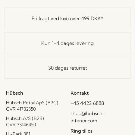
Fri fragt ved køb over
499 DKK
*
Kun 1-4 dages levering
30 dages returret
Hübsch
Kontakt
Hübsch Retail ApS (B2C)
+45 4422 6888
CVR 41732350
shop@hubsch-
Hübsch A/S (B2B)
interior.com
CVR 33146450
Ring til os
HI-Park 381