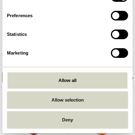
Preferences
Statistics
Marketing
Luce Lysestage Orange (sæt af
Emosh Lysestage Burgundy
2)
109,00
kr.
559,00
kr.
Tilføj til kurv
Tilføj til kurv
Allow all
Allow selection
Deny