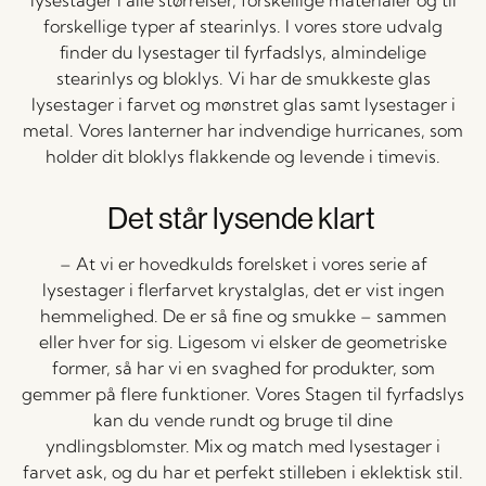
lysestager i alle størrelser, forskellige materialer og til
forskellige typer af stearinlys. I vores store udvalg
finder du lysestager til fyrfadslys, almindelige
stearinlys og bloklys. Vi har de smukkeste glas
lysestager i farvet og mønstret glas samt lysestager i
metal. Vores lanterner har indvendige hurricanes, som
holder dit bloklys flakkende og levende i timevis.
Det står lysende klart
– At vi er hovedkulds forelsket i vores serie af
lysestager i flerfarvet krystalglas, det er vist ingen
hemmelighed. De er så fine og smukke – sammen
eller hver for sig. Ligesom vi elsker de geometriske
former, så har vi en svaghed for produkter, som
gemmer på flere funktioner. Vores Stagen til fyrfadslys
kan du vende rundt og bruge til dine
yndlingsblomster. Mix og match med lysestager i
farvet ask, og du har et perfekt stilleben i eklektisk stil.