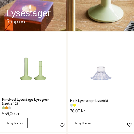
Lysestager
Shop nu
Kindred Lysestage Lysegrøn
Heir Lysestage Lyseblå
(sæt af 2)
76,00
kr.
559,00
kr.
Tilføj til kurv
Tilføj til kurv