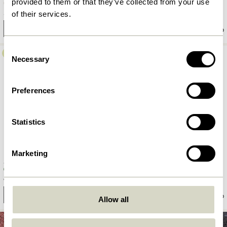
provided to them or that they’ve collected from your use
529,00
kr.
999,00
kr.
of their services.
Tilføj til kurv
Tilføj til kurv
Consent
-40%
Necessary
Selection
Preferences
Statistics
Marketing
Sola Pude Grøn/Grå
Sola Pude Rød
449,00
kr.
269,40
kr.
449,00
kr.
Tilføj til kurv
Tilføj til kurv
Allow all