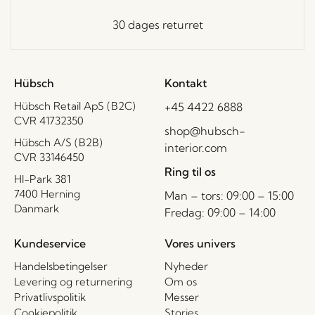
30 dages returret
Hübsch
Kontakt
Hübsch Retail ApS (B2C)
+45 4422 6888
CVR 41732350
shop@hubsch-
Hübsch A/S (B2B)
interior.com
CVR 33146450
Ring til os
HI-Park 381
7400 Herning
Man – tors: 09:00 – 15:00
Danmark
Fredag: 09:00 – 14:00
Kundeservice
Vores univers
Handelsbetingelser
Nyheder
Levering og returnering
Om os
Privatlivspolitik
Messer
Cookiepolitik
Stories