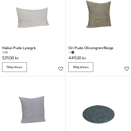
Haikei Pude Lysegrå
Ori Pude Olivengrøn/Beige
529,00
kr.
449,00
kr.
Tilføj til kurv
Tilføj til kurv