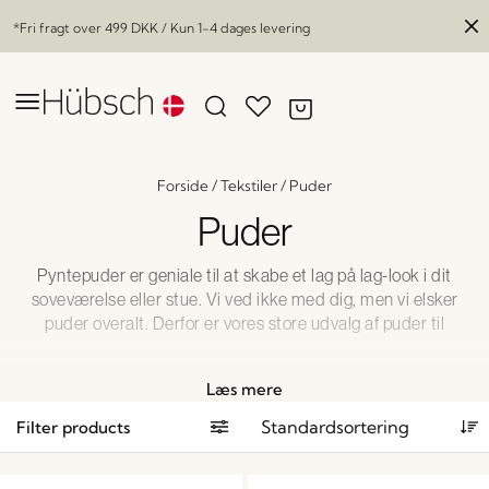
*Fri fragt over
499 DKK
/ Kun 1-4 dages levering
Forside
/
Tekstiler
/
Puder
Puder
Pyntepuder er geniale til at skabe et lag på lag-look i dit
soveværelse eller stue. Vi ved ikke med dig, men vi elsker
puder overalt. Derfor er vores store udvalg af puder til
sofaen, her, der og alle vegne, designet med muligheder
for øje. Mange muligheder. Gå på opdagelse. Du finder en,
Læs mere
to mange, som du kan lide.
Filter products