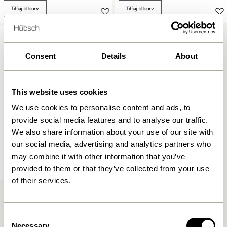
Tilføj til kurv
Tilføj til kurv
Consent
Details
About
This website uses cookies
We use cookies to personalise content and ads, to
provide social media features and to analyse our traffic.
We also share information about your use of our site with
Origami Bogstøtte Orange
our social media, advertising and analytics partners who
669,00
kr.
may combine it with other information that you’ve
Tilføj til kurv
provided to them or that they’ve collected from your use
of their services.
Consent
Necessary