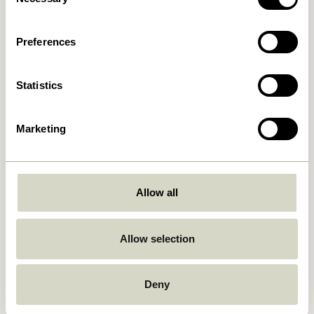
Selection
Preferences
Fri fragt ved køb over
499 DKK
*
Statistics
Kun 1-4 dages levering
Marketing
30 dages returret
Allow all
Hübsch
Kontakt
Allow selection
Hübsch Retail ApS (B2C)
+45 4422 6888
CVR 41732350
shop@hubsch-
Hübsch A/S (B2B)
Deny
interior.com
CVR 33146450
Ring til os