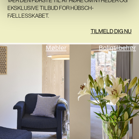
VÆR DEN FØRSTE TIL AT HØRE OM NYHEDER OG
EKSKLUSIVE TILBUD FOR HÜBSCH-
FÆLLESSKABET.
TILMELD DIG NU
Møbler
Boligtilbehør