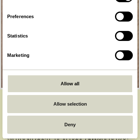
Preferences
Statistics
Marketing
Allow all
Allow selection
BLIV EN DEL AF
HÜBSCH-
Deny
FÆLLESSKABET