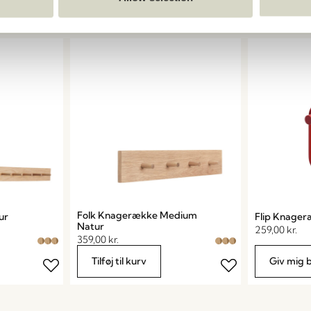
Tilføj til 
Folk Knagerække Medium
ur
Flip Knage
Natur
259,00
kr.
359,00
kr.
Tilføj til kurv
Giv mig 