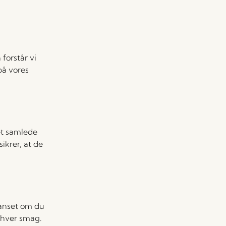
forstår vi
på vores
et samlede
ikrer, at de
Uanset om du
enhver smag.