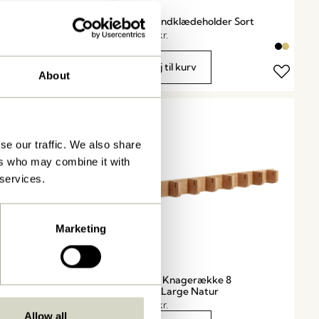
erække
Pipe Håndklædeholder Sort
ve
559,00
kr.
kurv
Tilføj til kurv
About
se our traffic. We also share
ers who may combine it with
 services.
Marketing
gerække 5
Nomad Knagerække 8
l Natur
knager Large Natur
859,00
kr.
Allow all