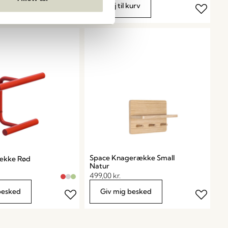
kurv
Tilføj til kurv
Space Knagerække Small
række Rød
Natur
499,00
kr.
besked
Giv mig besked