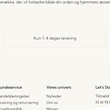
ække, der vil forbedre både din orden og hjemmets æstet
Kun 1-4 dages levering
undeservice
Vores univers
Let's St
Tilmeld
andelsbetingelser
Nyheder
til at f
evering og returnering
Om os
rivatlivspolitik
Messer