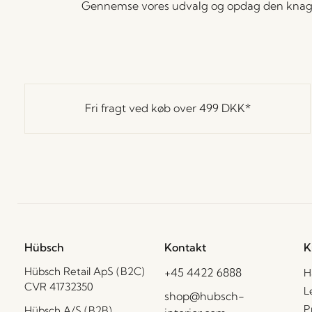
Gennemse vores udvalg og opdag den knager
Fri fragt ved køb over
499 DKK
*
Hübsch
Kontakt
K
Hübsch Retail ApS (B2C)
+45 4422 6888
H
CVR 41732350
L
shop@hubsch-
P
Hübsch A/S (B2B)