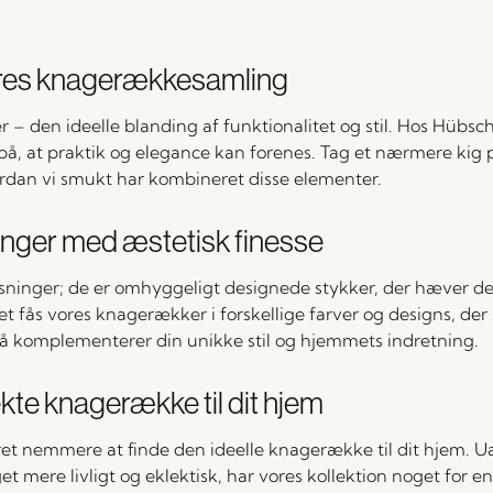
res knagerækkesamling
– den ideelle blanding af funktionalitet og stil. Hos Hübsch 
r på, at praktik og elegance kan forenes. Tag et nærmere kig 
dan vi smukt har kombineret disse elementer.
inger med æstetisk finesse
ninger; de er omhyggeligt designede stykker, der hæver d
et fås vores knagerækker i forskellige farver og designs, der s
så komplementerer din unikke stil og hjemmets indretning.
kte knagerække til dit hjem
ret nemmere at finde den ideelle knagerække til dit hjem. 
get mere livligt og eklektisk, har vores kollektion noget for 