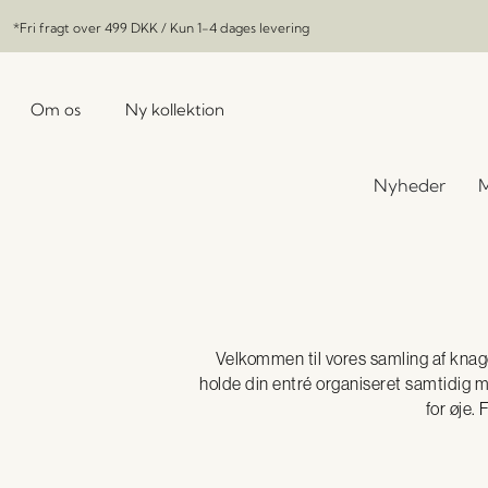
*Fri fragt over
499 DKK
/ Kun 1-4 dages levering
Om os
Ny kollektion
Nyheder
M
Velkommen til vores samling af knage
holde din entré organiseret samtidig me
for øje.