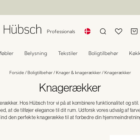
Professionals
øbler
Belysning
Tekstiler
Boligtilbehør
Køk
Forside
/
Boligtilbehør
/
Knager & knagerækker
/
Knagerækker
Knagerækker
rækker. Hos Hübsch tror vi på at kombinere funktionalitet og stil.
d, at de tilføjer elegance til dit rum. Udforsk vores udvalg af farv
 Find den perfekte knagerække til at forbedre din hjemmeindretnin