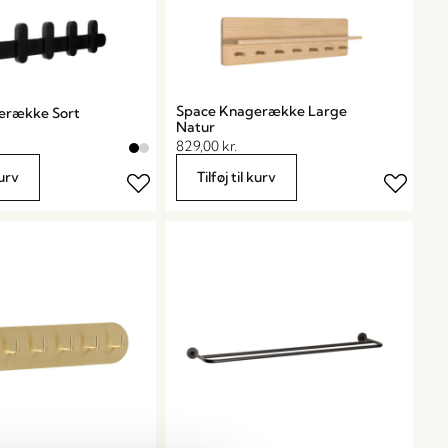
Space Knagerække Large
erække Sort
Natur
829,00
kr.
kurv
Tilføj til kurv