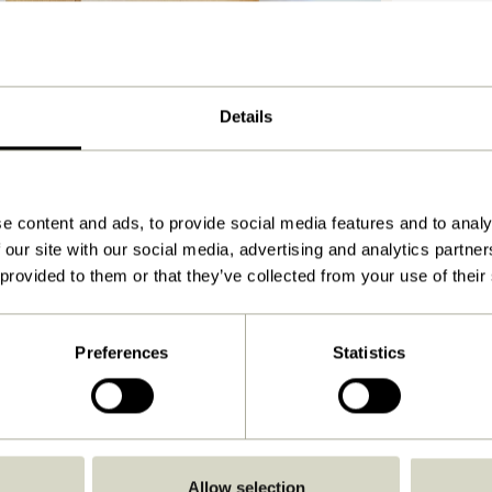
Form Knag
Messingfar
989,00
kr.
Tilføj til 
Details
e content and ads, to provide social media features and to analy
 our site with our social media, advertising and analytics partn
 provided to them or that they’ve collected from your use of their
Preferences
Statistics
Nomad Kna
be
knager Smal
529,00
kr.
Allow selection