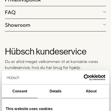
FAQ
Showroom
Hübsch kundeservice
Du er altid meget velkommen til at kontakte vores
kundeservice, hvis du har brug for hjælp.
shop@hubsch-interior.com
+45 44 22 68 88
Consent
Details
About
Åbningstider
Man – tors: 09:00 – 15:00
Fredag: 09:00 – 14:00
This website uses cookies