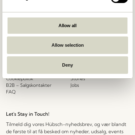
shop@hubsch-
Hübsch A/S (B2B)
interior.com
CVR 33146450
Ring til os
HI-Park 381
Allow all
7400 Herning
Man – tors: 09:00 – 15:00
Danmark
Fredag: 09:00 – 14:00
Allow selection
Kundeservice
Vores univers
Handelsbetingelser
Nyheder
Deny
Levering og returnering
Om os
Privatlivspolitik
Messer
Cookiepolitik
Stories
B2B – Salgskontakter
Jobs
FAQ
Let's Stay in Touch!
Tilmeld dig vores Hübsch-nyhedsbrev, og vær blandt
de første til at få besked om nyheder, udsalg, events