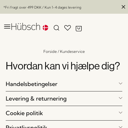
*Fri fragt over
499 DKK
/ Kun 1-4 dages levering
Forside
/
Kundeservice
Hvordan kan vi hjælpe dig?
Handelsbetingelser
Levering & returnering
Cookie politik
Privatlivspolitik