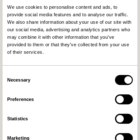
We use cookies to personalise content and ads, to
provide social media features and to analyse our traffic.
We also share information about your use of our site with
our social media, advertising and analytics partners who
may combine it with other information that you’ve
Fri fragt ved køb over
499 DKK
*
provided to them or that they’ve collected from your use
of their services.
Kun 1-4 dages levering
Consent
Necessary
Selection
30 dages returret
Preferences
Statistics
Hübsch
Kontakt
Hübsch Retail ApS (B2C)
+45 4422 6888
CVR 41732350
Marketing