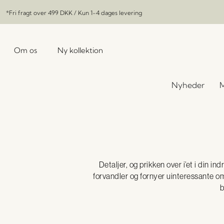
*Fri fragt over
499 DKK
/ Kun 1-4 dages levering
Om os
Ny kollektion
Nyheder
M
Detaljer, og prikken over i’et i din i
forvandler og fornyer uinteressante omr
b