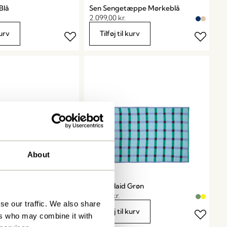
Blå
Sen Sengetæppe Mørkeblå
2.099,00
kr.
kurv
Tilføj til kurv
About
Gul
Tento Plaid Grøn
999,00
kr.
se our traffic. We also share
kurv
Tilføj til kurv
ers who may combine it with