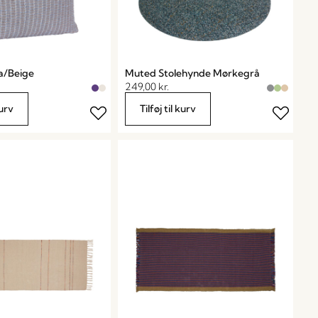
la/Beige
Muted Stolehynde Mørkegrå
249,00
kr.
kurv
Tilføj til kurv