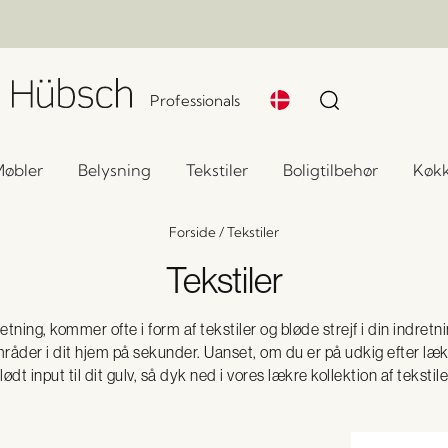
Professionals
øbler
Belysning
Tekstiler
Boligtilbehør
Køk
Forside
/
Tekstiler
Tekstiler
ndretning, kommer ofte i form af tekstiler og bløde strejf i din indr
åder i dit hjem på sekunder. Uanset, om du er på udkig efter lække
lødt input til dit gulv, så dyk ned i vores lækre kollektion af tekstile