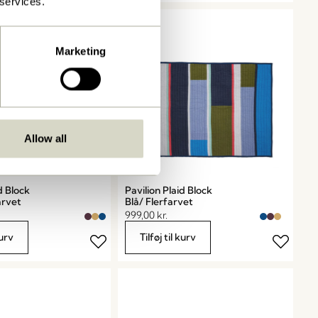
 services.
Marketing
Allow all
d Block
Pavilion Plaid Block
arvet
Blå/ Flerfarvet
999,00
kr.
kurv
Tilføj til kurv