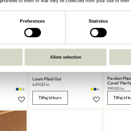
 provided to them or that they’ve collected from your use of their
Preferences
Statistics
Allow selection
Pavilion Plai
Loom Plaid Gul
Coral/ Flerf
649,00
kr.
999,00
kr.
Tilføj til kurv
Tilføj til 