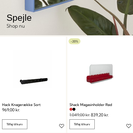
Spejle
Shop nu
-20%
Hack Knagerække Sort
Shack Magasinholder Rød
969,00
kr.
1.049,00
kr.
839,20
kr.
Tilføj til kurv
Tilføj til kurv