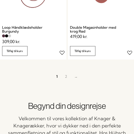
Loop Håndklædeholder
Double Magasinholder med
Burgundy
krog Rød
419,00
kr.
309,00
kr.
Tilføj til kurv
Tilføj til kurv
1
2
→
Begynd din designrejse
Velkommen til vores kollektion af Knager &
Knagerækker, hvor vi dykker ned i den perfekte
sammenfletning af stil og funktionalitet. Hos Hübsch