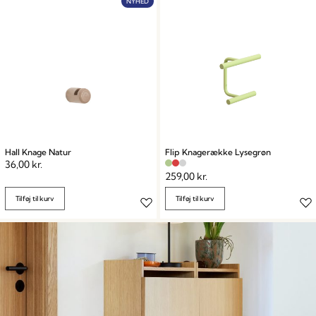
af funktionel elegance.
NYHED
Hall Knage Natur
Flip Knagerække Lysegrøn
36,00
kr.
259,00
kr.
Tilføj til kurv
Tilføj til kurv