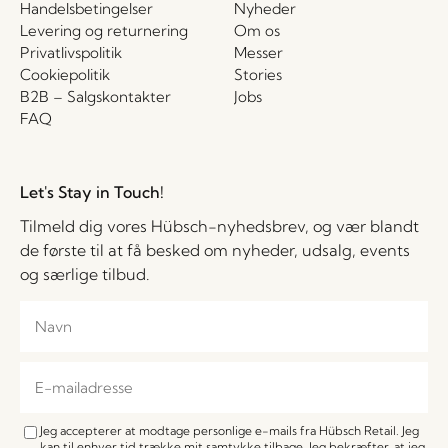
Handelsbetingelser
Nyheder
Levering og returnering
Om os
Privatlivspolitik
Messer
Cookiepolitik
Stories
B2B – Salgskontakter
Jobs
FAQ
Let's Stay in Touch!
Tilmeld dig vores Hübsch-nyhedsbrev, og vær blandt
de første til at få besked om nyheder, udsalg, events
og særlige tilbud.
Jeg accepterer at modtage personlige e-mails fra Hübsch Retail. Jeg
kan til enhver tid trække mit samtykke tilbage. Jeg bekræfter, at jeg