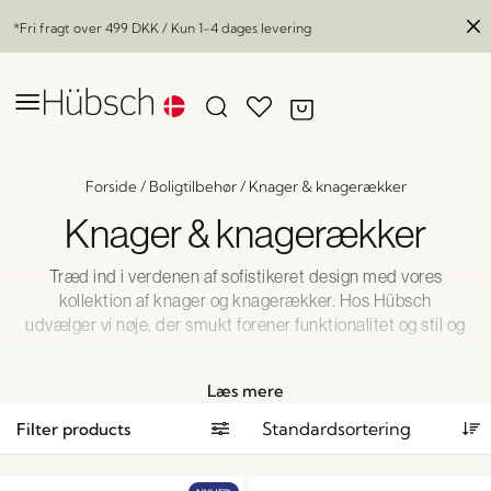
*Fri fragt over
499 DKK
/ Kun 1-4 dages levering
Forside
/
Boligtilbehør
/
Knager & knagerækker
Knager & knagerækker
Træd ind i verdenen af sofistikeret design med vores
kollektion af knager og knagerækker. Hos Hübsch
udvælger vi nøje, der smukt forener funktionalitet og stil og
omskaber dit hjem til en manifestation af moderne
elegance. Udforsk vores udvalg, hvor hver eneste knage og
Læs mere
knagerække udstråler moderne æstetik, enestående
håndværk og et strejf af unik charme. Højn din bolig med
Filter products
vores unikke og omform din rumoplevelse med den
tiltalende fremtoning af designekspertise. Omfavn kunsten