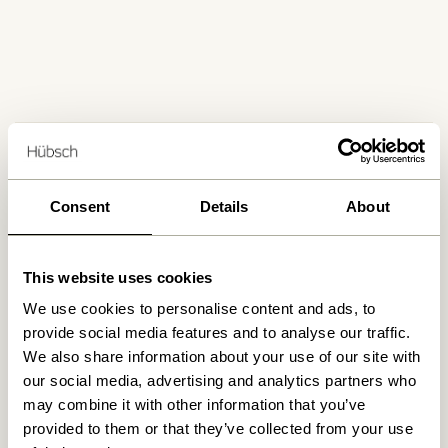
Kostenlose Lieferung über
499 DKK
*
Consent
Details
About
Lieferung 1-4 Werktage
This website uses cookies
We use cookies to personalise content and ads, to
30 Tage Rückgaberecht
provide social media features and to analyse our traffic.
We also share information about your use of our site with
our social media, advertising and analytics partners who
Hübsch
Kontakt
may combine it with other information that you’ve
provided to them or that they’ve collected from your use
Hübsch Retail ApS (B2C)
+45 4422 6888