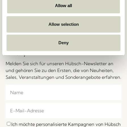
Lieferung und Rückgabe
Messen und Events
Allow all
Personenbezogene Daten
Stories
Cookie-Politik
Jobs
B2B – Vertriebskontakte
Über uns
Allow selection
FAQ
Messen und Events
Impressum
Deny
Let's Stay in Touch!
Melden Sie sich für unseren Hübsch-Newsletter an
und gehören Sie zu den Ersten, die von Neuheiten,
Sales, Veranstaltungen und Sonderangebote erfahren.
Ich möchte personalisierte Kampagnen von Hübsch