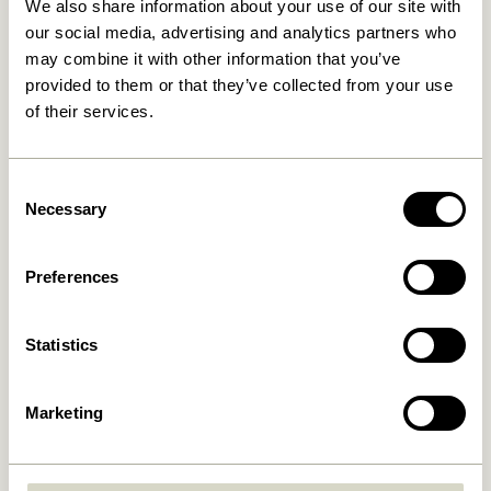
We also share information about your use of our site with
our social media, advertising and analytics partners who
may combine it with other information that you’ve
30 Tage Rückgaberecht
provided to them or that they’ve collected from your use
of their services.
Hübsch
Kontakt
Consent
Hübsch Retail ApS (B2C)
+45 4422 6888
Necessary
Selection
USt-IdNr. 41732350
shop@hubsch-
Hübsch Retail ApS (B2B)
interior.com
Preferences
USt-IdNr. 41732350
Rufen Sie uns an
HI-Park 381
7400 Herning
Mo – Do: 09:00 – 15:00
Statistics
Dänemark
Freitag: 09:00 – 14:00
Marketing
Kundenservice
Unser Universum
Allgemeine
Neuheiten
Geschäftsbedingungen
Über uns