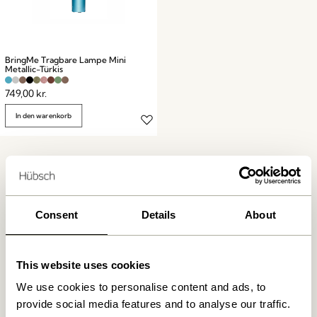
BringMe Tragbare Lampe Mini
Metallic-Türkis
749,00
kr.
In den warenkorb
Consent
Details
About
Kostenlose Lieferung über
499 DKK
*
This website uses cookies
We use cookies to personalise content and ads, to
provide social media features and to analyse our traffic.
Lieferung 1-4 Werktage