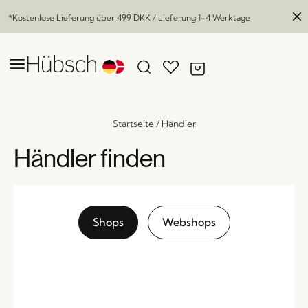
*Kostenlose Lieferung über
499 DKK
/ Lieferung 1-4 Werktage
Startseite
/
Händler
Händler finden
Shops
Webshops
Fresh Servierwagen Multifarben
x