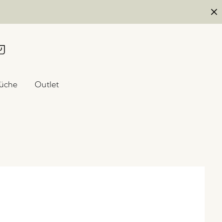
üche
Outlet