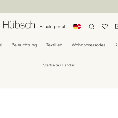
Händlerportal
l
Beleuchtung
Textilien
Wohnaccessories
K
Startseite
/
Händler
Grain Haken Naturfarben (2er Set)
x