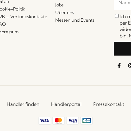
aten
Jobs
ookie-Politik
Über uns
Ich 
2B – Vertriebskontakte
Messen und Events
per E
AQ
wider
mpressum
bin.
Händler finden
Händlerportal
Pressekontakt