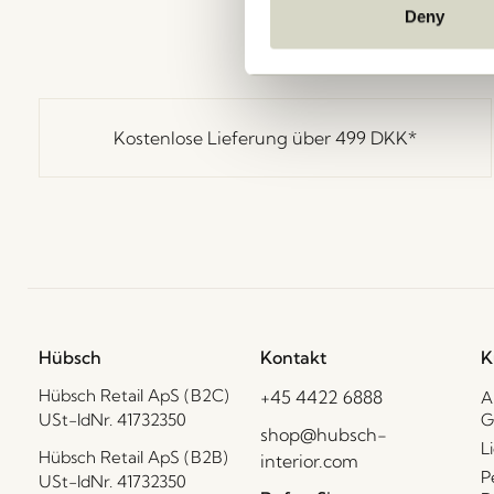
Deny
Kostenlose Lieferung über
499 DKK
*
Hübsch
Kontakt
K
Hübsch Retail ApS (B2C)
+45 4422 6888
A
USt-IdNr. 41732350
G
shop@hubsch-
L
Hübsch Retail ApS (B2B)
interior.com
P
USt-IdNr. 41732350