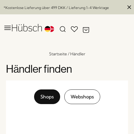
*Kostenlose Lieferung über
499 DKK
/ Lieferung 1-4 Werktage
Startseite
/
Händler
Händler finden
Shops
Webshops
Drop Uhr Grau
x